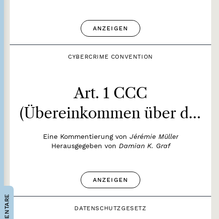
ANZEIGEN
CYBERCRIME CONVENTION
Art. 1 CCC
(Übereinkommen über die
Cyberkriminalität
Eine Kommentierung von
Jérémie Müller
Herausgegeben von
Damian K. Graf
[Cybercrime Convention])
ANZEIGEN
KOMMENTARE
DATENSCHUTZGESETZ