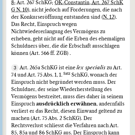
8
; Art. 267 SchKG;
OK-Constantin, Art. 267 SchK
G N. 10
), nicht jedoch auf Forderungen, die nach
der Konkurseröffnung entstanden sind (
N. 12
).
Das Recht, Einspruch wegen
Nichtwiedererlangung des Vermögens zu
erheben, geht nicht auf die Erben des ehemaligen
Schuldners über, die die Erbschaft ausschlagen
können (Art. 566 ff. ZGB) .
3
Art. 265a SchKG ist eine
lex specialis
zu Art.
Satz
74 und Art. 75 Abs. 1, 1.
SchKG, wonach der
Einspruch nicht begründet werden muss. Der
Schuldner, der seine Wiederherstellung des
Vermögens bestreitet, muss dies daher in seinem
Einspruch
ausdrücklich erwähnen
, andernfalls
verliert er das Recht, diesen Einwand geltend zu
machen (Art. 75 Abs. 2 SchKG). Der
Rechtsverlust schliesst die Verfahren nach Art.
85, 85a und 86 SchKG aus. Der Einspruch kann