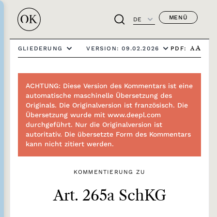
MENÜ
DE
PDF:
GLIEDERUNG
VERSION: 09.02.2026
A
A
ACHTUNG: Diese Version des Kommentars ist eine
automatische maschinelle Übersetzung des
Originals. Die Originalversion ist französisch. Die
Übersetzung wurde mit www.deepl.com
durchgeführt. Nur die Originalversion ist
autoritativ. Die übersetzte Form des Kommentars
kann nicht zitiert werden.
KOMMENTIERUNG ZU
Art. 265a SchKG