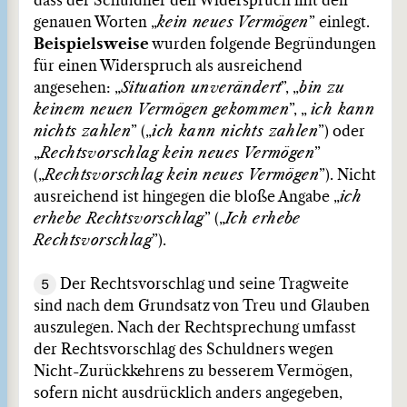
dass der Schuldner den Widerspruch mit den
genauen Worten „
kein neues Vermögen
” einlegt.
Beispielsweise
wurden folgende Begründungen
für einen Widerspruch als ausreichend
angesehen: „
Situation unverändert
”, „
bin zu
keinem neuen Vermögen gekommen
”, „
ich kann
nichts zahlen
” („
ich kann nichts zahlen
”) oder
„
Rechtsvorschlag kein neues Vermögen
”
(„
Rechtsvorschlag kein neues Vermögen
”). Nicht
ausreichend ist hingegen die bloße Angabe „
ich
erhebe Rechtsvorschlag
” („
Ich erhebe
Rechtsvorschlag
”).
5
Der Rechtsvorschlag und seine Tragweite
sind nach dem Grundsatz von Treu und Glauben
auszulegen. Nach der Rechtsprechung umfasst
der Rechtsvorschlag des Schuldners wegen
Nicht-Zurückkehrens zu besserem Vermögen,
sofern nicht ausdrücklich anders angegeben,