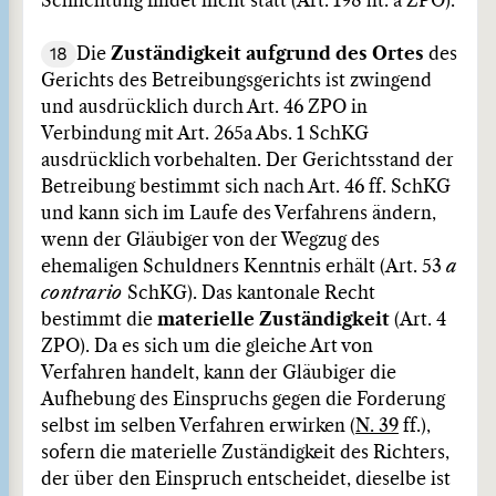
Schlichtung findet nicht statt (Art. 198 lit. a ZPO).
18
Die
Zuständigkeit aufgrund
des Ortes
des
Gerichts des Betreibungsgerichts ist zwingend
und ausdrücklich durch Art. 46 ZPO in
Verbindung mit Art. 265a Abs. 1 SchKG
ausdrücklich vorbehalten. Der Gerichtsstand der
Betreibung bestimmt sich nach Art. 46 ff. SchKG
und kann sich im Laufe des Verfahrens ändern,
wenn der Gläubiger von der Wegzug des
ehemaligen Schuldners Kenntnis erhält (Art. 53
a
contrario
SchKG). Das kantonale Recht
bestimmt die
materielle Zuständigkeit
(Art. 4
ZPO). Da es sich um die gleiche Art von
Verfahren handelt, kann der Gläubiger die
Aufhebung des Einspruchs gegen die Forderung
selbst im selben Verfahren erwirken (
N. 39
ff.),
sofern die materielle Zuständigkeit des Richters,
der über den Einspruch entscheidet, dieselbe ist