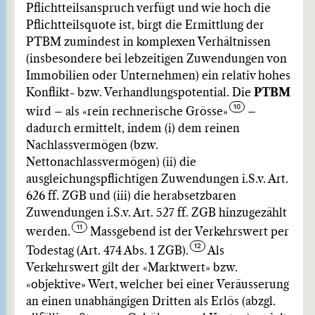
Pflichtteilsanspruch verfügt und wie hoch die
Pflichtteilsquote ist, birgt die Ermittlung der
PTBM zumindest in komplexen Verhältnissen
(insbesondere bei lebzeitigen Zuwendungen von
Immobilien oder Unternehmen) ein relativ hohes
Konflikt- bzw. Verhandlungspotential. Die
PTBM
wird – als «rein rechnerische Grösse»
–
dadurch ermittelt, indem (i) dem reinen
Nachlassvermögen (bzw.
Nettonachlassvermögen) (ii) die
ausgleichungspflichtigen Zuwendungen i.S.v. Art.
626 ff. ZGB und (iii) die herabsetzbaren
Zuwendungen i.S.v. Art. 527 ff. ZGB hinzugezählt
werden.
Massgebend ist der Verkehrswert per
Todestag (Art. 474 Abs. 1 ZGB).
Als
Verkehrswert gilt der «Marktwert» bzw.
«objektive» Wert, welcher bei einer Veräusserung
an einen unabhängigen Dritten als Erlös (abzgl.