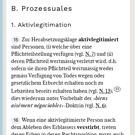
B. Prozessuales
1. Aktivlegitimation
15
Zur Herabsetzungsklage
aktivlegitimiert
sind Personen, (i) welche über eine
Pflichtteilstellung verfügen (vgl.
N. 7
) und (ii)
deren Pflichtteil wertmässig verletzt wird, d.h.
sofern sie ihren Pflichtteil wertmässig weder
gemäss Verfügung von Todes wegen oder
gesetzlichem Erbrecht erhalten noch zu
Lebzeiten bereits erhalten haben (vgl.
N. 13
);
dies wiederum unter Vorbehalt der «
biens
aisément négociables
»-Doktrin (vgl.
N. 6
).
16
Wenn eine aktivlegitimierte Person nach
dem Ableben des Erblassers
verstirbt
, treten
deren Erben in deren Rechtsposition, wozu auch