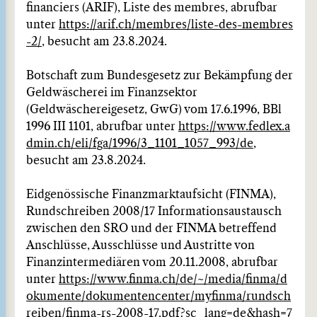
financiers (ARIF), Liste des membres, abrufbar
unter
https://arif.ch/membres/liste-des-membres
-2/
, besucht am 23.8.2024.
Botschaft zum Bundesgesetz zur Bekämpfung der
Geldwäscherei im Finanzsektor
(Geldwäschereigesetz, GwG) vom 17.6.1996, BBl
1996 III 1101, abrufbar unter
https://www.fedlex.a
dmin.ch/eli/fga/1996/3_1101_1057_993/de
,
besucht am 23.8.2024.
Eidgenössische Finanzmarktaufsicht (FINMA),
Rundschreiben 2008/17 Informationsaustausch
zwischen den SRO und der FINMA betreffend
Anschlüsse, Ausschlüsse und Austritte von
Finanzintermediären vom 20.11.2008, abrufbar
unter
https://www.finma.ch/de/~/media/finma/d
okumente/dokumentencenter/myfinma/rundsch
reiben/finma-rs-2008-17.pdf?sc_lang=de&hash=7