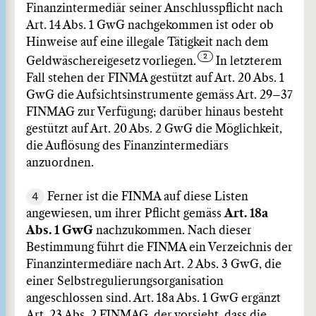
Finanzintermediär seiner Anschlusspflicht nach
Art. 14 Abs. 1 GwG nachgekommen ist oder ob
Hinweise auf eine illegale Tätigkeit nach dem
Geldwäschereigesetz vorliegen.
In letzterem
Fall stehen der FINMA gestützt auf Art. 20 Abs. 1
GwG die Aufsichtsinstrumente gemäss Art. 29–37
FINMAG zur Verfügung; darüber hinaus besteht
gestützt auf Art. 20 Abs. 2 GwG die Möglichkeit,
die Auflösung des Finanzintermediärs
anzuordnen.
4
Ferner ist die FINMA auf diese Listen
angewiesen, um ihrer Pflicht gemäss
Art. 18a
Abs. 1 GwG
nachzukommen. Nach dieser
Bestimmung führt die FINMA ein Verzeichnis der
Finanzintermediäre nach Art. 2 Abs. 3 GwG, die
einer Selbstregulierungsorganisation
angeschlossen sind. Art. 18a Abs. 1 GwG ergänzt
Art. 23 Abs. 2 FINMAG, der vorsieht, dass die