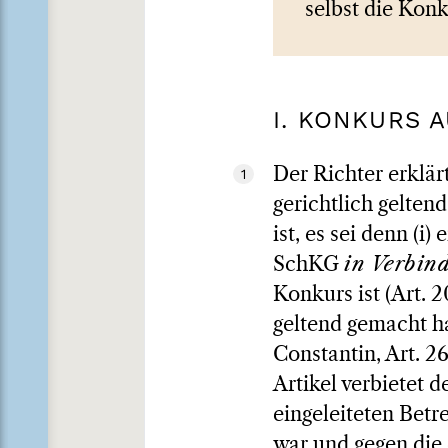
selbst die Konk
I. KONKURS 
Der Richter erklär
1
gerichtlich gelten
ist, es sei denn (i
SchKG
in Verbin
Konkurs ist (Art. 
geltend gemacht ha
Constantin, Art. 
Artikel verbietet 
eingeleiteten Betr
war und gegen die