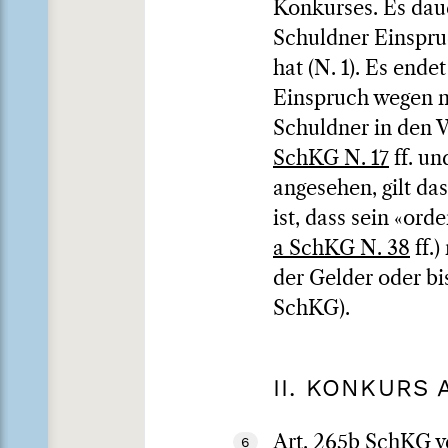
Konkurses. Es dau
Schuldner Einspru
hat (N. 1). Es end
Einspruch wegen ni
Schuldner in den V
SchKG N. 17
ff. u
angesehen, gilt da
ist, dass sein «or
a SchKG N. 38
ff.
der Gelder oder bi
SchKG).
II. KONKURS
Art. 265b SchKG v
6