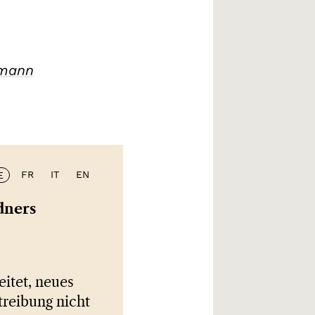
zmann
FR
IT
EN
E
dners
eitet, neues
treibung nicht