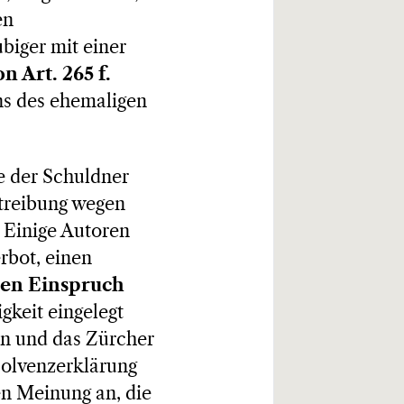
en
biger mit einer
n Art. 265 f.
ns des ehemaligen
e der Schuldner
etreibung wegen
. Einige Autoren
erbot, einen
nen Einspruch
gkeit eingelegt
n und das Zürcher
solvenzerklärung
en Meinung an, die