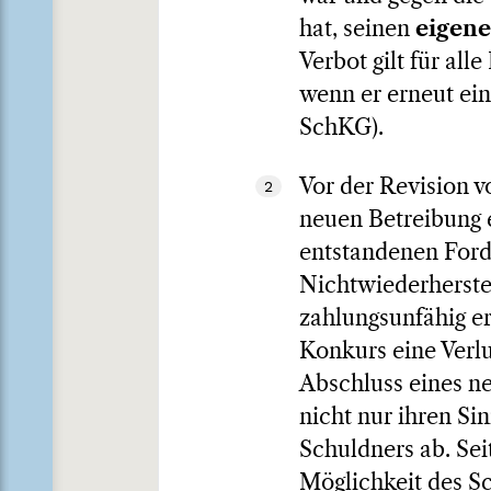
hat, seinen
eigene
Verbot gilt für al
wenn er erneut ein
SchKG).
Vor der Revision 
2
neuen Betreibung 
entstandenen Ford
Nichtwiederherstel
zahlungsunfähig er
Konkurs eine Verl
Abschluss eines ne
nicht nur ihren Si
Schuldners ab. Sei
Möglichkeit des Sc