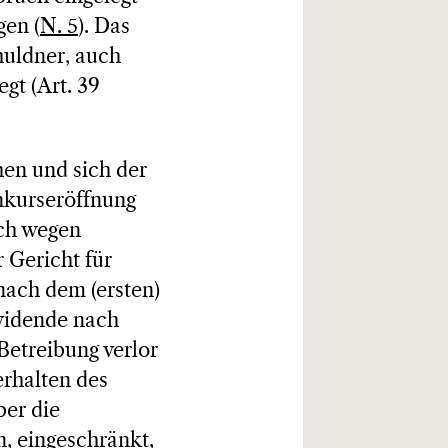
gen (
N. 5
). Das
huldner, auch
gt (Art. 39
en und sich der
nkurseröffnung
uch wegen
 Gericht für
 nach dem (ersten)
ividende nach
Betreibung verlor
erhalten des
ber die
, eingeschränkt,