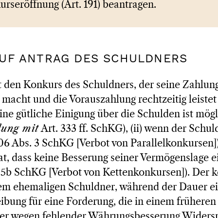
urseröffnung (Art. 191) beantragen.
AUF ANTRAG DES SCHULDNERS
t den Konkurs des Schuldners, der seine Zahlun
d macht und die Vorauszahlung rechtzeitig leistet
) eine gütliche Einigung über die Schulden ist mögl
dung mit
Art. 333 ff. SchKG), (ii) wenn der Schul
206 Abs. 3 SchKG [Verbot von Parallelkonkursen]) 
t, dass keine Besserung seiner Vermögenslage ei
265b SchKG [Verbot von Kettenkonkursen]). Der
dem ehemaligen Schuldner, während der Dauer ei
eibung für eine Forderung, die in einem frühere
 er wegen fehlender Währungsbesserung Widersp