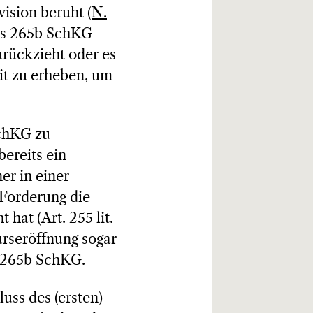
ision beruht (
N.
 bis 265b SchKG
rückzieht oder es
it zu erheben, um
SchKG zu
bereits ein
er in einer
Forderung die
hat (Art. 255 lit.
urseröffnung sogar
. 265b SchKG.
uss des (ersten)