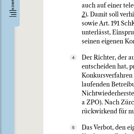
auch auf einer tel
2
). Damit soll ver
sowie Art. 191 Sc
unterlässt, Einsp
seinen eigenen Ko
Der Richter, der a
4
entscheiden hat, p
Konkursverfahren e
laufenden Betreib
Nichtwiederherstel
a ZPO). Nach Zürc
rückwirkend für nu
Das Verbot, den ei
5