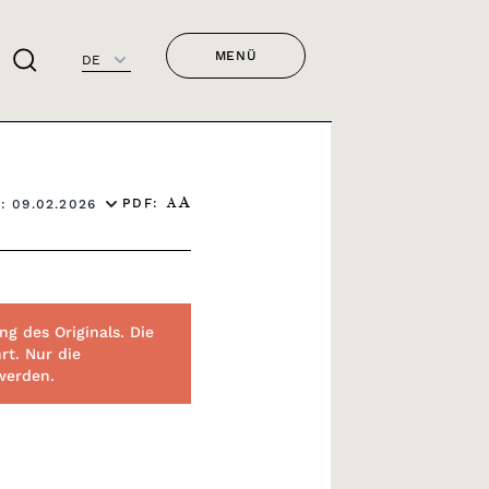
MENÜ
DE
PDF:
: 09.02.2026
A
A
g des Originals. Die
rt. Nur die
 werden.