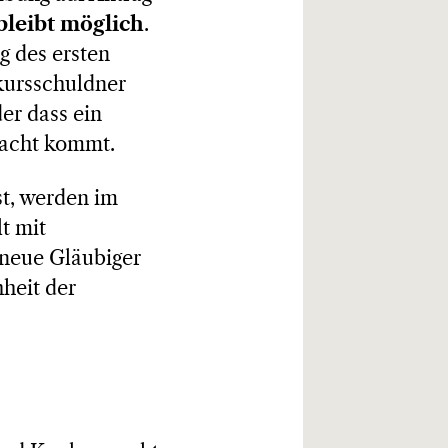
bleibt möglich
.
g des ersten
nkursschuldner
er dass ein
racht kommt.
st, werden im
t mit
 neue Gläubiger
hheit der