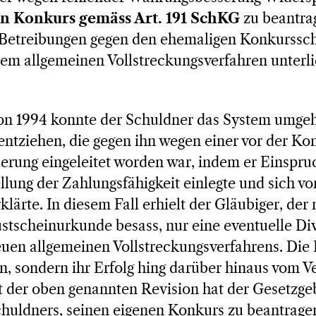
n Konkurs gemäss Art. 191 SchKG
zu beantra
le Betreibungen gegen den ehemaligen Konkurssc
em allgemeinen Vollstreckungsverfahren unterlie
von 1994 konnte der Schuldner das System umgeh
entziehen, die gegen ihn wegen einer vor der Ko
erung eingeleitet worden war, indem er Einspr
lung der Zahlungsfähigkeit einlegte und sich vor
klärte. In diesem Fall erhielt der Gläubiger, der
ustscheinurkunde besass, nur eine eventuelle D
uen allgemeinen Vollstreckungsverfahrens. Die 
nn, sondern ihr Erfolg hing darüber hinaus vom V
t der oben genannten Revision hat der Gesetzge
huldners, seinen eigenen Konkurs zu beantragen