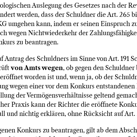
eologischen Auslegung des Gesetzes nach der Rev
hindert werden, dass der Schuldner die Art. 265
hKG umgehen kann, indem er seinen Einspruch zu
ruch wegen Nichtwiederkehr der Zahlungsfähigke
nkurs zu beantragen.
uf Antrag des Schuldners im Sinne von Art. 191 
rüft
von Amts wegen
, ob gegen den Schuldner 
röffnet worden ist und, wenn ja, ob der Schuldn
ung wegen einer vor dem Konkurs entstandenen 
lung der Vermögensverhältnisse geltend gemacht 
her Praxis kann der Richter die eröffnete Konk
ll und nichtig erklären, ohne Rücksicht auf Art
genen Konkurs zu beantragen, gilt ab dem Abschl