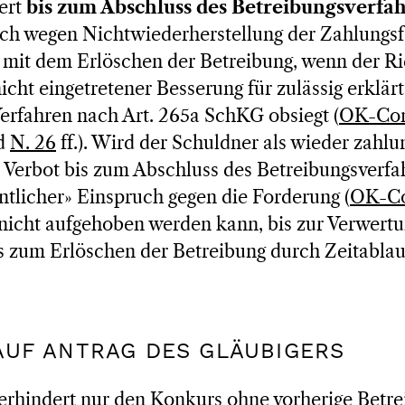
ert
bis zum Abschluss des Betreibungsverfa
ch wegen Nichtwiederherstellung der Zahlungsf
et mit dem Erlöschen der Betreibung, wenn der R
cht eingetretener Besserung für zulässig erklär
erfahren nach Art. 265a SchKG obsiegt (
OK-Cons
nd
N. 26
ff.). Wird der Schuldner als wieder zahlu
s Verbot bis zum Abschluss des Betreibungsverfahr
dentlicher» Einspruch gegen die Forderung (
OK-Con
) nicht aufgehoben werden kann, bis zur Verwertu
s zum Erlöschen der Betreibung durch Zeitablauf
 AUF ANTRAG DES GLÄUBIGERS
erhindert nur den Konkurs ohne vorherige Betre