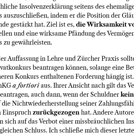
hliche Insolvenzerklärung seitens des ehemalig
auszuschließen, indem er die Position der Gläu
e gestärkt hat. Ziel ist es,
die Wirksamkeit vo
tellen und eine wirksame Pfändung des Vermöge
 zu gewährleisten.
r Auffassung in Lehre und Zürcher Praxis sollt
rivatkonkurs beantragen können, solange eine B
heren Konkurs enthaltenen Forderung hängig ist
SchKG
a fortiori
aus. Ihrer Ansicht nach gilt das V
beantragen, auch dann, wenn der Schuldner
kei
 die Nichtwiederherstellung seiner Zahlungsfähi
n Einspruch
zurückgezogen
hat. Andere Autore
n sich auf das Verbot einer missbräuchlichen In
eichen Schluss. Ich schließe mich dieser letzt