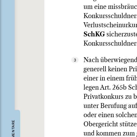
um eine missbräuc
Konkursschuldners 
Verlustscheinurkund
SchKG
sicherzus
Konkursschuldners
Nach überwiegende
3
generell keinen P
einer in einem frü
legen Art. 265b 
Privatkonkurs zu 
unter Berufung auf
oder einen solche
KOMMENTARE
Obergericht stütze
und kommen zum gl