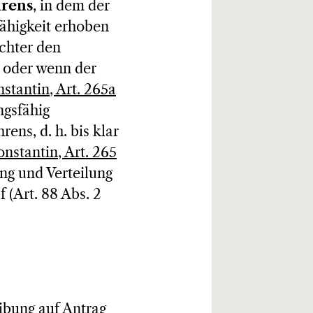
hrens
, in dem der
ähigkeit erhoben
ichter den
t oder wenn der
tantin, Art. 265a
ngsfähig
ens, d. h. bis klar
stantin, Art. 265
ng und Verteilung
 (Art. 88 Abs. 2
ibung auf Antrag