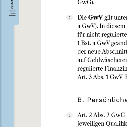
GwG).
Die
GwV
gilt unte
2
a GwV). In diesem
für nicht reguliert
1 Bst. a GwV geänd
der neue Abschnitt
auf Geldwäscherei 
regulierte Finanzin
Art. 3 Abs. 1 GwV
B. Persönlich
Art. 2 Abs. 2 GwG 
3
jeweiligen Qualifi