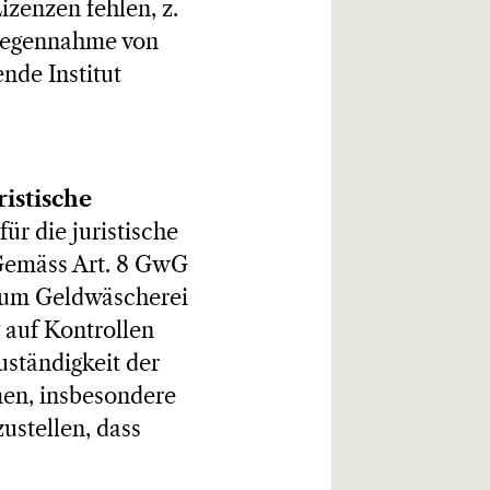
zenzen fehlen, z.
tgegennahme von
nde Institut
ristische
ür die juristische
 Gemäss Art. 8 GwG
, um Geldwäscherei
 auf Kontrollen
uständigkeit der
men, insbesondere
ustellen, dass