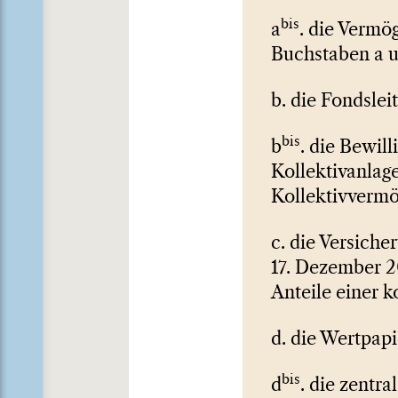
bis
a
. die Vermö
Buchstaben a un
b. die Fondslei
bis
b
. die Bewil
Kollektivanlag
Kollektivvermö
c. die Versich
17. Dezember 2
Anteile einer k
d. die Wertpap
bis
d
. die zentr