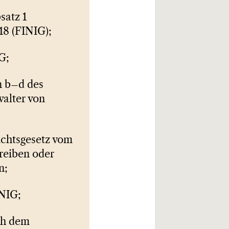
satz 1
18 (FINIG);
G;
n b–d des
alter von
ichtsgesetz vom
reiben oder
n;
INIG;
ch dem