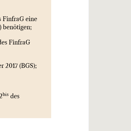
s FinfraG eine
 benötigen;
es FinfraG
r 2017 (BGS);
bis
2
des