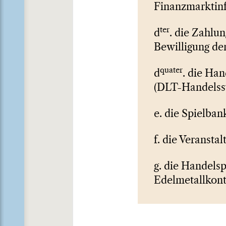
Finanzmarktinfr
ter
d
. die Zahlun
Bewilligung de
quater
d
. die Ha
(DLT-Handelss
e. die Spielba
f. die Veranst
g. die Handels
Edelmetallkont