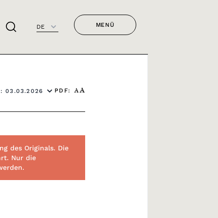
MENÜ
DE
PDF:
: 03.03.2026
A
A
g des Originals. Die
rt. Nur die
 werden.