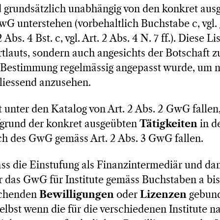
d grundsätzlich unabhängig von den konkret aus
G unterstehen (vorbehaltlich Buchstabe c, vgl.
 Abs. 4 Bst. c, vgl. Art. 2 Abs. 4 N. 7 ff.). Diese Li
tlauts, sondern auch angesichts der Botschaft 
 Bestimmung regelmässig angepasst wurde, um ne
hliessend anzusehen.
t unter den Katalog von Art. 2 Abs. 2 GwG falle
fgrund der konkret ausgeübten
Tätigkeiten
in d
 des GwG gemäss Art. 2 Abs. 3 GwG fallen.
ass die Einstufung als Finanzintermediär und da
r das GwG für Institute gemäss Buchstaben a bis
echenden
Bewilligungen
oder
Lizenzen
gebund
lbst wenn die für die verschiedenen Institute n