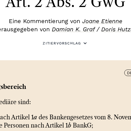
Art. 2 Abs. 2 GwG
Eine Kommentierung von
Joane Etienne
erausgegeben von
Damian K. Graf
/
Doris Hutz
ZITIERVORSCHLAG
D
gsbereich
diäre sind:
ach Artikel 1
a
des Bankengesetzes vom 8. Nove
e Personen nach Artikel 1
b
BankG;