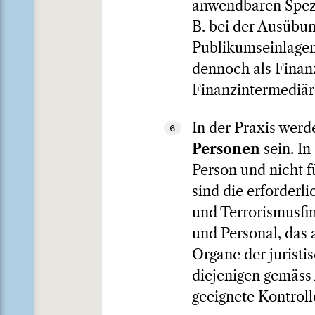
anwendbaren Spezia
B. bei der Ausübu
Publikumseinlagen
dennoch als Finanz
Finanzintermediär 
In der Praxis werd
6
Personen
sein. In
Person und nicht 
sind die erforder
und Terrorismusfin
und Personal, das 
Organe der jurist
diejenigen gemäss
geeignete Kontrol