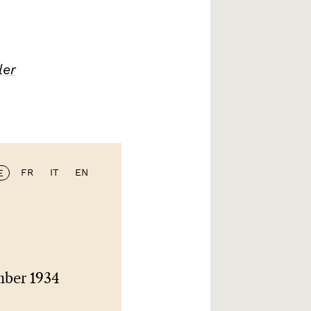
ler
FR
IT
EN
E
mber 1934