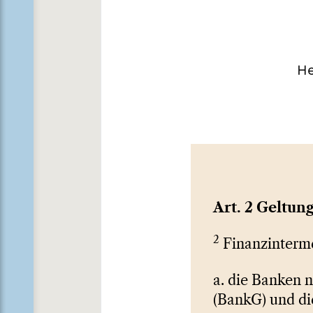
H
Art. 2 Geltun
2
Finanzinterme
a. die Banken n
(BankG) und di