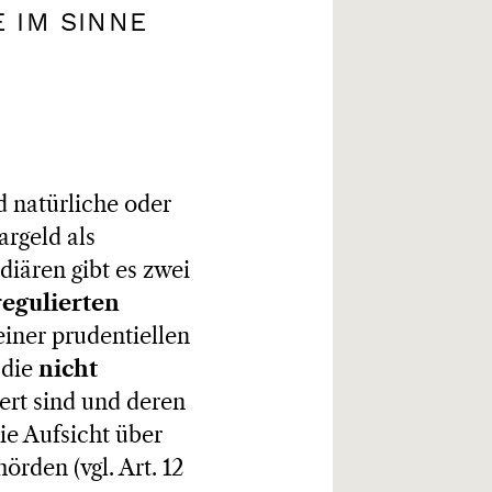
 IM SINNE
d natürliche oder
argeld als
iären gibt es zwei
regulierten
 einer prudentiellen
 die
nicht
iert sind und deren
ie Aufsicht über
örden (vgl. Art. 12