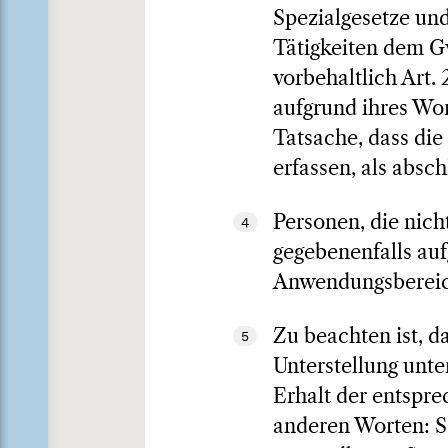
Spezialgesetze un
Tätigkeiten dem Gw
vorbehaltlich Art. 2
aufgrund ihres Wor
Tatsache, dass die
erfassen, als absc
Personen, die nich
4
gegebenenfalls au
Anwendungsbereich
Zu beachten ist, d
5
Unterstellung unte
Erhalt der entspr
anderen Worten: Se