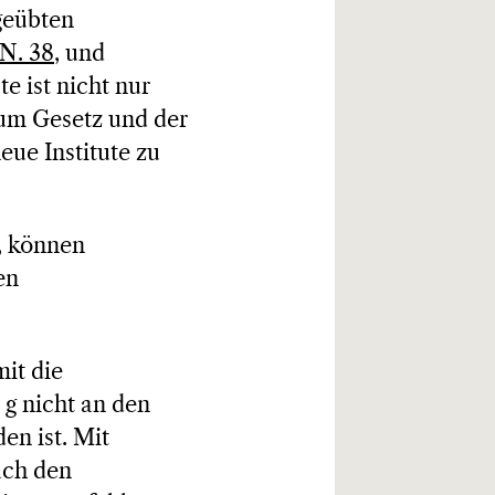
geübten
N. 38
, und
ste ist nicht nur
zum Gesetz und der
ue Institute zu
n, können
en
mit die
 g nicht an den
en ist. Mit
ach den