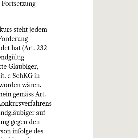
 Fortsetzung
kurs steht jedem
 Forderung
et hat (Art. 232
endgültig
te Gläubiger,
it. c SchKG in
t worden wären.
hein gemäss Art.
Konkursverfahrens
fandgläubiger auf
gung gegen den
son infolge des