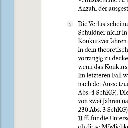
Verlustscheine zu 
Anzahl der ausgest
Die Verlustschein
5
Schuldner nicht i
Konkursverfahren 
in dem theoretisch
vorrangig zu decke
wenn das Konkursv
Im letzteren Fall 
nach der Aussetzu
Abs. 4 SchKG). Di
von zwei Jahren na
230 Abs. 3 SchKG),
11
ff. für die Unter
ob diese Möglichke