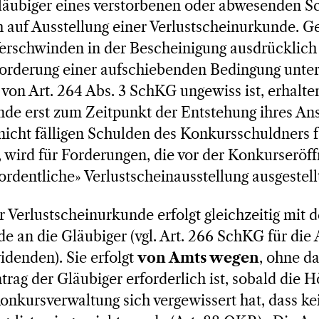
läubiger eines verstorbenen oder abwesenden S
 auf Ausstellung einer Verlustscheinurkunde. G
Verschwinden in der Bescheinigung ausdrücklich
Forderung einer aufschiebenden Bedingung unter
e von Art. 264 Abs. 3 SchKG ungewiss ist, erhalte
nde erst zum Zeitpunkt der Entstehung ihres An
icht fälligen Schulden des Konkursschuldners fä
 wird für Forderungen, die vor der Konkurseröf
«ordentliche» Verlustscheinausstellung ausgestell
 Verlustscheinurkunde erfolgt gleichzeitig mit d
nde an die Gläubiger (vgl. Art. 266 SchKG für di
idenden). Sie erfolgt
von Amts wegen
, ohne da
rag der Gläubiger erforderlich ist, sobald die H
Konkursverwaltung sich vergewissert hat, dass 