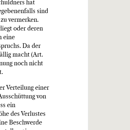
chuldners hat
egebenenfalls sind
 zu vermerken.
liegt oder deren
n eine
spruchs. Da der
llig macht (Art.
fnung noch nicht
t.
er Verteilung einer
e Ausschüttung von
ss ein
öhe des Verlustes
keine Beschwerde