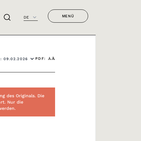
MENÜ
DE
PDF:
: 09.02.2026
A
A
g des Originals. Die
rt. Nur die
 werden.