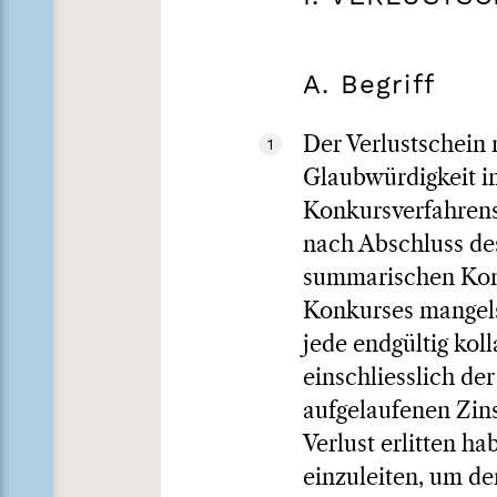
A. Begriff
Der Verlustschein 
1
Glaubwürdigkeit im
Konkursverfahrens
nach Abschluss des
summarischen Konk
Konkurses mangels
jede endgültig kol
einschliesslich de
aufgelaufenen Zins
Verlust erlitten h
einzuleiten, um de