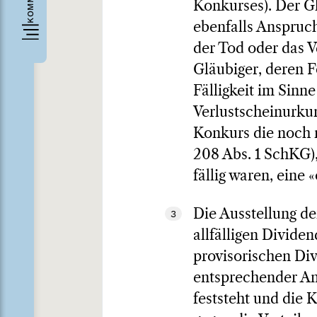
Konkurses). Der G
ebenfalls Anspruch
der Tod oder das 
Gläubiger, deren 
Fälligkeit im Sinn
Verlustscheinurku
Konkurs die noch n
208 Abs. 1 SchKG),
fällig waren, eine 
Die Ausstellung der
3
allfälligen Divide
provisorischen Div
entsprechender Ant
feststeht und die 