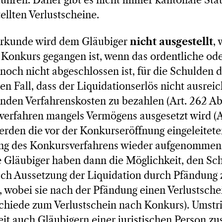
führen. Daher gibt es nicht immer kantonale Stat
ellten Verlustscheine.
urkunde wird dem Gläubiger
nicht ausgestellt
,
n Konkurs gegangen ist, wenn das ordentliche o
noch nicht abgeschlossen ist, für die Schulden
en Fall, dass der Liquidationserlös nicht ausreic
nden Verfahrenskosten zu bezahlen (Art. 262 Ab
erfahren mangels Vermögens ausgesetzt wird (A
werden die vor der Konkurseröffnung eingeleitet
ng des Konkursverfahrens wieder aufgenommen 
e Gläubiger haben dann die Möglichkeit, den Sc
ch Aussetzung der Liquidation durch Pfändung z
 wobei sie nach der Pfändung einen Verlustschei
schiede zum Verlustschein nach Konkurs). Umstrit
it auch Gläubigern einer juristischen Person zu