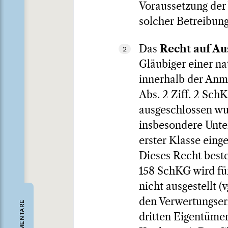
Voraussetzung der 
solcher Betreibung
Das
Recht auf Au
2
Gläubiger einer na
innerhalb der Anme
Abs. 2 Ziff. 2 Sch
ausgeschlossen wur
insbesondere Unter
erster Klasse eing
Dieses Recht beste
158 SchKG wird fü
nicht ausgestellt (
den Verwertungserl
KOMMENTARE
dritten Eigentümer