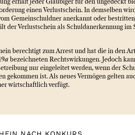
lung erhält jeder Gläubiger für den ungedeckt b
Forderung einen Verlustschein. In demselben wir
vom Gemeinschuldner anerkannt oder bestritten 
gilt der Verlustschein als Schuldanerkennung im 
ein berechtigt zum Arrest und hat die in den Ar
49
a
bezeichneten Rechtswirkungen. Jedoch kann
Betreibung nur eingeleitet werden, wenn der Sch
 gekommen ist. Als neues Vermögen gelten auc
er wirtschaftlich verfügt.
CHEIN NACH KONKURS