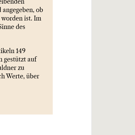
leibenden
d angegeben, ob
worden ist. Im
Sinne des
tikeln 149
 gestützt auf
uldner zu
h Werte, über