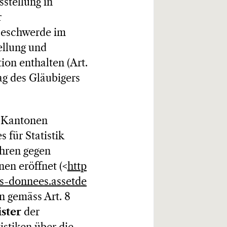
sstellung in
r
 Beschwerde im
ellung und
on enthalten (Art.
ag des Gläubigers
n Kantonen
 für Statistik
ahren gegen
nen eröffnet (<
http
es-donnees.assetde
n gemäss Art. 8
ster
der