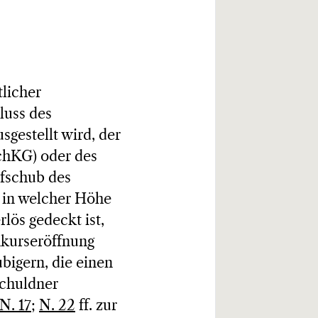
tlicher
luss des
gestellt wird, der
SchKG) oder des
fschub des
, in welcher Höhe
lös gedeckt ist,
nkurseröffnung
bigern, die einen
Schuldner
N. 17
;
N. 22
ff. zur