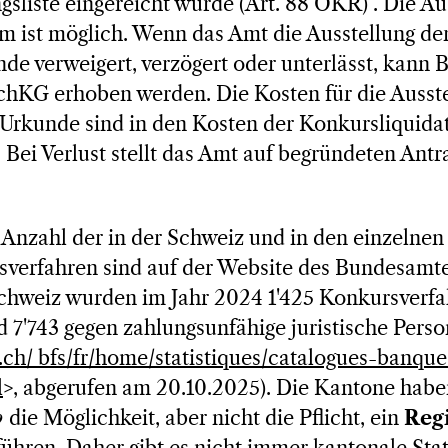
gsliste eingereicht wurde (Art. 88 OKR) . Die Au
m ist möglich. Wenn das Amt die Ausstellung de
de verweigert, verzögert oder unterlässt, kann
SchKG erhoben werden. Die Kosten für die Ausst
rkunde sind in den Kosten der Konkursliquidati
 Bei Verlust stellt das Amt auf begründeten Antr
r Anzahl der in der Schweiz und in den einzelne
verfahren sind auf der Website des Bundesamtes
 Schweiz wurden im Jahr 2024 1'425 Konkursverf
 7'743 gegen zahlungsunfähige juristische Perso
.ch/ bfs/fr/home/statistiques/catalogues-banqu
l
>, abgerufen am 20.10.2025). Die Kantone habe
o
die Möglichkeit, aber nicht die Pflicht, ein
Regi