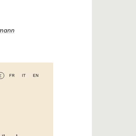
zmann
FR
IT
EN
E