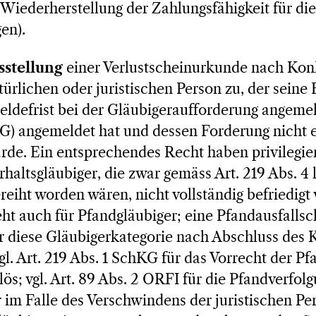
Wiederherstellung der Zahlungsfähigkeit für die
en).
sstellung
einer Verlustscheinurkunde nach Kon
türlichen oder juristischen Person zu, der seine
ldefrist bei der Gläubigeraufforderung angemeld
KG) angemeldet hat und dessen Forderung nicht 
de. Ein entsprechendes Recht haben privilegier
haltsgläubiger, die zwar gemäss Art. 219 Abs. 4 l
ereiht worden wären, nicht vollständig befriedig
ht auch für Pfandgläubiger; eine Pfandausfallsc
r diese Gläubigerkategorie nach Abschluss des 
vgl. Art. 219 Abs. 1 SchKG für das Vorrecht der P
ös; vgl. Art. 89 Abs. 2 ORFI für die Pfandverfol
 im Falle des Verschwindens der juristischen Per