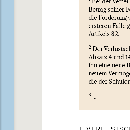
Bei der Vertei
Betrag seiner 
die Forderung 
ersteren Falle 
Artikels 82.
2
Der Verlustsch
Absatz 4 und 1
ihn eine neue 
neuem Vermögen
die der Schuldn
3
...
I. VERLUSTS