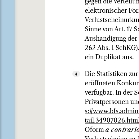
gegen die Verteilun
elektronischer For
Verlustscheinurkun
Sinne von Art. 17 
Aushändigung der U
262 Abs. 1 SchKG).
ein Duplikat aus.
Die Statistiken zu
4
eröffneten Konkurs
verfügbar. In der
Privatpersonen und
s://www.bfs.admin
tail.34907026.htm
Oform
a contrari