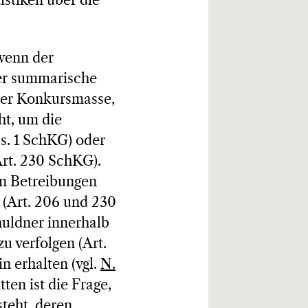
istiken über die
 wenn der
der summarische
 der Konkursmasse,
ht, um die
s. 1 SchKG) oder
rt. 230 SchKG).
en Betreibungen
(Art. 206 und 230
huldner innerhalb
u verfolgen (Art.
n erhalten (vgl.
N.
ten ist die Frage,
steht, deren