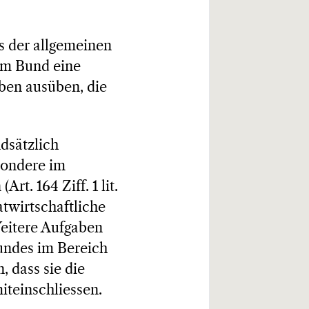
s der allgemeinen
em Bund eine
ben ausüben, die
ndsätzlich
esondere im
t. 164 Ziff. 1 lit.
twirtschaftliche
«Weitere Aufgaben
Bundes im Bereich
, dass sie die
teinschliessen.