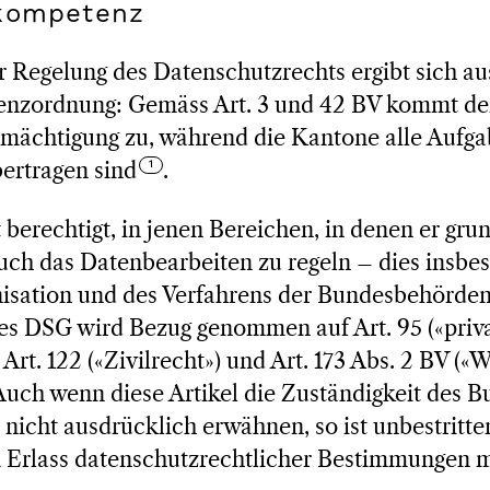
skompetenz
 Regelung des Datenschutzrechts ergibt sich au
enzordnung: Gemäss Art. 3 und 42 BV kommt d
rmächtigung zu, während die Kantone alle Aufga
ertragen sind
.
 berechtigt, in jenen Bereichen, in denen er gru
 auch das Datenbearbeiten zu regeln – dies insb
ation und des Verfahrens der Bundesbehörden (Ar
des DSG wird Bezug genommen auf Art. 95 («priva
 Art. 122 («Zivilrecht») und Art. 173 Abs. 2 BV (
Auch wenn diese Artikel die Zuständigkeit des 
nicht ausdrücklich erwähnen, so ist unbestritten
rlass datenschutzrechtlicher Bestimmungen mi