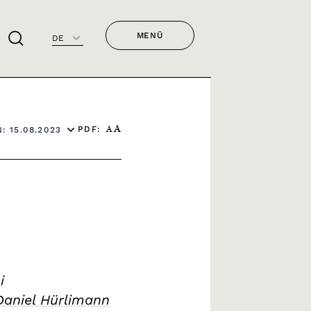
MENÜ
DE
PDF:
: 15.08.2023
A
A
i
Daniel Hürlimann