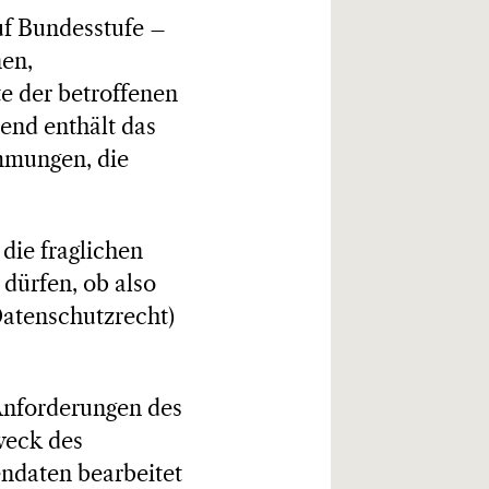
uf Bundesstufe –
nen,
e der betroffenen
end enthält das
mmungen, die
die fraglichen
dürfen, ob also
Datenschutzrecht)
Anforderungen des
weck des
endaten bearbeitet