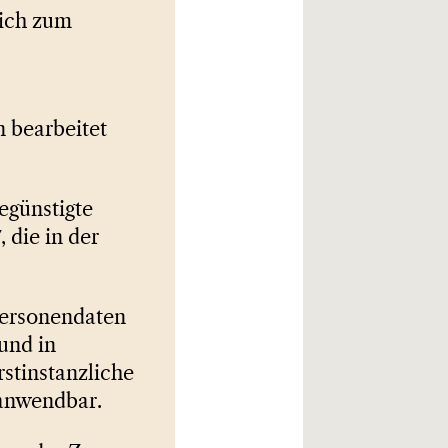
lich zum
 bearbeitet
egünstigte
 die in der
Personendaten
und in
stinstanzliche
 anwendbar.