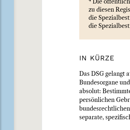
Die öffentlic
zu diesen Regi
die Spezialbes
die Spezialbes
IN KÜRZE
Das DSG gelangt a
Bundesorgane und 
absolut: Bestimmt
persönlichen Gebr
bundesrechtliche
separate, spezifis