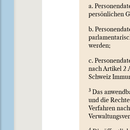
a. Personendate
persönlichen G
b. Personendat
parlamentaris
werden;
c. Personendate
nach Artikel 2 
Schweiz Immuni
3
Das anwendbar
und die Rechte
Verfahren nach
Verwaltungsver
4