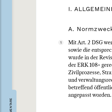
I. ALLGEMEIN
A. Normzwec
Mit Art. 2 DSG we
1
sowie die entspre
wurde in der Revis
der ERK 108+ gere
Zivilprozesse, Str
und verwaltungsrec
betreffend öffentl
angepasst worden.
KOMMENTARE