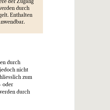
dere der Zugang
 werden durch
elt. Enthalten
 anwendbar.
nen durch
jedoch nicht
hliesslich zum
- oder
werden durch