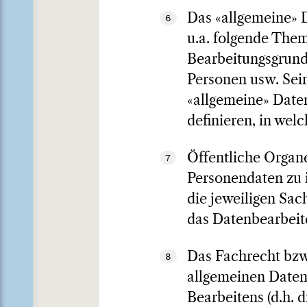
Das «allgemeine» D
6
u.a. folgende The
Bearbeitungsgrunds
Personen usw. Sei
«allgemeine» Date
definieren, in wel
Öffentliche Organe
7
Personendaten zu i
die jeweiligen Sac
das Datenbearbeite
Das Fachrecht bzw
8
allgemeinen Daten
Bearbeitens (d.h. 