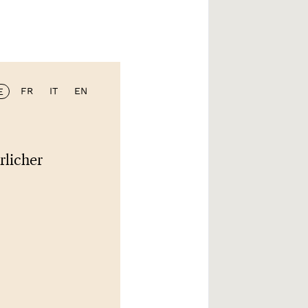
FR
IT
EN
E
rlicher