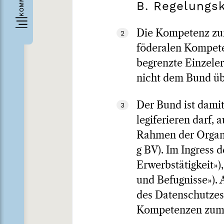
B. Regelung
Die Kompetenz zur
2
föderalen Kompet
begrenzte Einzele
nicht dem Bund üb
Der Bund ist damit
3
legiferieren darf,
Rahmen der Organis
g BV). Im Ingress 
Erwerbstätigkeit»),
und Befugnisse»). 
des Datenschutzes 
Kompetenzen zum E