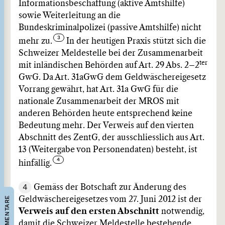
Informationsbeschaffung (aktive Amtshilfe)
sowie Weiterleitung an die
Bundeskriminalpolizei (passive Amtshilfe) nicht
mehr zu.
In der heutigen Praxis stützt sich die
Schweizer Meldestelle bei der Zusammenarbeit
ter
mit inländischen Behörden auf Art. 29 Abs. 2–2
GwG. Da Art. 31a
GwG dem Geldwäschereigesetz
Vorrang gewährt, hat Art. 31a GwG für die
nationale Zusammenarbeit der MROS mit
anderen Behörden heute entsprechend keine
Bedeutung mehr. Der Verweis auf den vierten
Abschnitt des ZentG, der ausschliesslich aus Art.
13 (Weitergabe von Personendaten) besteht, ist
hinfällig.
4
Gemäss der Botschaft zur Änderung des
KOMMENTARE
Geldwäschereigesetzes vom 27. Juni 2012 ist der
Verweis auf den ersten Abschnitt
notwendig,
damit die Schweizer Meldestelle bestehende