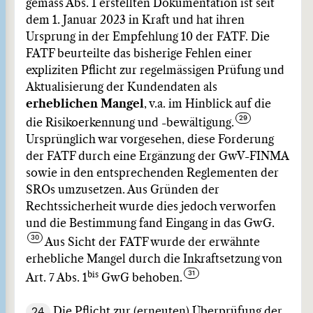
gemäss Abs. 1 erstellten Dokumentation ist seit
dem 1. Januar 2023 in Kraft und hat ihren
Ursprung in der Empfehlung 10 der FATF. Die
FATF beurteilte das bisherige Fehlen einer
expliziten Pflicht zur regelmässigen Prüfung und
Aktualisierung der Kundendaten als
erheblichen Mangel
, v.a. im Hinblick auf die
die Risikoerkennung und -bewältigung.
Ursprünglich war vorgesehen, diese Forderung
der FATF durch eine Ergänzung der GwV-FINMA
sowie in den entsprechenden Reglementen der
SROs umzusetzen. Aus Gründen der
Rechtssicherheit wurde dies jedoch verworfen
und die Bestimmung fand Eingang in das GwG.
Aus Sicht der FATF wurde der erwähnte
erhebliche Mangel durch die Inkraftsetzung von
bis
Art. 7 Abs. 1
GwG behoben.
24
Die Pflicht zur (erneuten) Überprüfung der