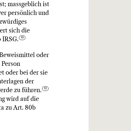
st; massgeblich ist
wer persönlich und
tzwürdiges
ert sich die
 b IRSG.
 Beweismittel oder
e Person
t oder bei der sie
terlagen der
werde zu führen.
ng wird auf die
 zu Art. 80b