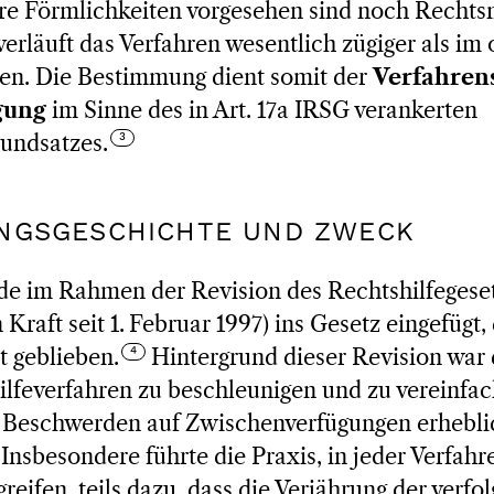
e Förmlichkeiten vorgesehen sind noch Rechtsm
verläuft das Verfahren wesentlich zügiger als im
ren. Die Bestimmung dient somit der
Verfahren
gung
im Sinne des in Art. 17a IRSG verankerten
undsatzes.
UNGSGESCHICHTE UND ZWECK
de im Rahmen der Revision des Rechtshilfegese
 Kraft seit 1. Februar 1997) ins Gesetz eingefügt,
t geblieben.
Hintergrund dieser Revision war 
ilfeverfahren zu beschleunigen und zu vereinfac
 Beschwerden auf Zwischenverfügungen erhebli
Insbesondere führte die Praxis, in jeder Verfah
reifen, teils dazu, dass die Verjährung der verfo