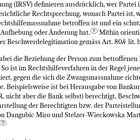
ung (IRSV) definieren ausdrücklich, wer Partei i
richtliche Rechtsprechung, wonach Partei ist, 
echtshilfemassnahme betroffen ist und ein schu
n Aufhebung oder Änderung hat.
Mithin orienti
der Beschwerdelegitimation gemäss Art. 80
h
lit.
dabei die Beziehung der Person zum betroffenen
So ist im Rechtshilfeverfahren in der Regel jen
ert, gegen die sich die Zwangsmassnahme richte
e. Beispielsweise ist bei Herausgabe von Bankun
R. nicht aber die Bank selbst) berechtigt, Besch
rstellung der Berechtigten bzw. der Parteistellu
n Dangubic Miro und Stelzer-Wieckowska Marta