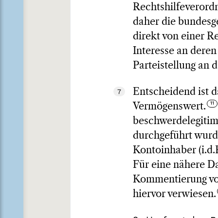
Rechtshilfeverordn
daher die bundesge
direkt von einer R
Interesse an dere
Parteistellung an 
Entscheidend ist 
7
Vermögenswert.
beschwerdelegitimi
durchgeführt wurd
Kontoinhaber (i.d.
Für eine nähere Da
Kommentierung vo
hiervor verwiesen.