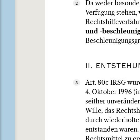
Da weder besonder
2
Verfügung stehen, 
Rechtshilfeverfah
und -beschleuni
Beschleunigungsgr
II. ENTSTEH
Art. 80c IRSG wur
3
4. Oktober 1996 (in
seither unveränder
Wille, das Rechtsh
durch wiederholte
entstanden waren. 
Rechtsmittel zu erg