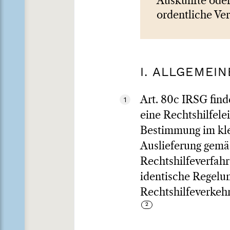
Auskünfte oder
ordentliche Ver
I. ALLGEMEIN
Art. 80c IRSG fin
1
eine Rechtshilfele
Bestimmung im kle
Auslieferung gemäs
Rechtshilfeverfahr
identische Regelun
Rechtshilfeverkehr