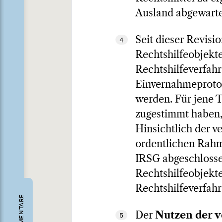
Ausland abgewarte
Seit dieser Revisi
4
Rechtshilfeobjekte
Rechtshilfeverfah
Einvernahmeprotok
werden. Für jene T
zugestimmt haben, 
Hinsichtlich der v
ordentlichen Rahm
IRSG abgeschlossen 
Rechtshilfeobjekt
Rechtshilfeverfahr
KOMMENTARE
Der
Nutzen der v
5