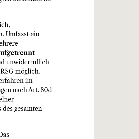
ich,
n. Umfasst ein
ehrere
aufgetrennt
nd unwiderruflich
 IRSG möglich.
Verfahren im
ngen nach Art. 80d
elner
s des gesamten
 Das