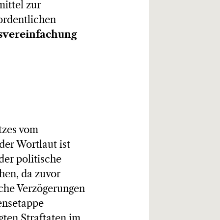
ittel zur
 ordentlichen
svereinfachung
tzes vom
 der Wortlaut ist
der politische
hen, da zuvor
che Verzögerungen
rensetappe
lgten Straftaten im