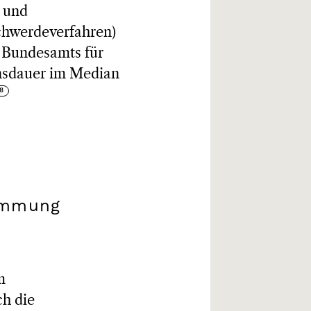
- und
schwerdeverfahren)
s Bundesamts für
ensdauer im Median
timmung
m
ch die