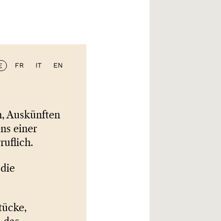
FR
IT
EN
E
n, Auskünften
ns einer
uflich.
 die
tücke,