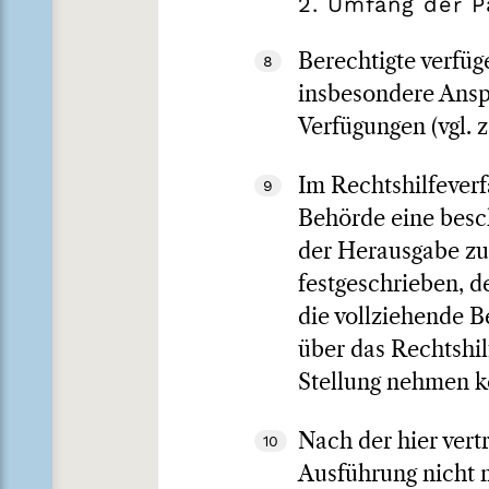
2. Umfang der P
Berechtigte verfü
8
insbesondere Ansp
Verfügungen (vgl. z
Im Rechtshilfever
9
Behörde eine besc
der Herausgabe zus
festgeschrieben, d
die vollziehende B
über das Rechtshil
Stellung nehmen 
Nach der hier vert
10
Ausführung nicht m