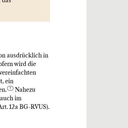
l das
on ausdrücklich in
ofern wird die
vereinfachten
, ein
en.
Nahezu
 auch im
Art. 12a BG-RVUS).