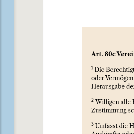
Art. 80c Vere
1
Die Berechtigt
oder Vermögens
Herausgabe der
2
Willigen alle 
Zustimmung schr
3
Umfasst die He