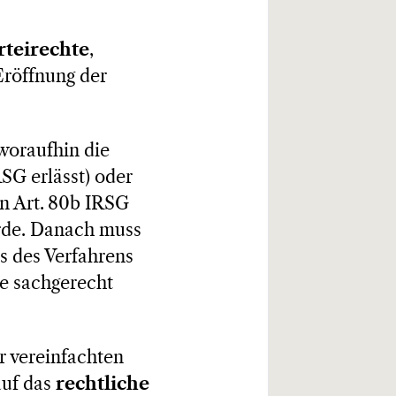
rteirechte
,
Eröffnung der
woraufhin die
SG erlässt) oder
in Art. 80b IRSG
urde. Danach muss
s des Verfahrens
ie sachgerecht
r vereinfachten
auf das
rechtliche