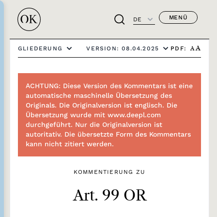
MENÜ
DE
PDF:
GLIEDERUNG
VERSION: 08.04.2025
A
A
ACHTUNG: Diese Version des Kommentars ist eine
automatische maschinelle Übersetzung des
Originals. Die Originalversion ist englisch. Die
Übersetzung wurde mit www.deepl.com
durchgeführt. Nur die Originalversion ist
autoritativ. Die übersetzte Form des Kommentars
kann nicht zitiert werden.
KOMMENTIERUNG ZU
Art. 99 OR