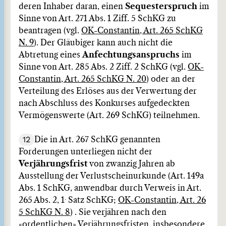
deren Inhaber daran, einen
Sequesterspruch
im
Sinne von Art. 271 Abs. 1 Ziff. 5 SchKG zu
beantragen (vgl.
OK-Constantin, Art. 265 SchKG
N. 9
). Der Gläubiger kann auch nicht die
Abtretung eines
Anfechtungsanspruchs
im
Sinne von Art. 285 Abs. 2 Ziff. 2 SchKG (vgl.
OK-
Constantin, Art. 265 SchKG N. 20
) oder an der
Verteilung des Erlöses aus der Verwertung der
nach Abschluss des Konkurses aufgedeckten
Vermögenswerte (Art. 269 SchKG) teilnehmen.
12
Die in Art. 267 SchKG genannten
Forderungen unterliegen nicht der
Verjährungsfrist
von zwanzig Jahren ab
Ausstellung der Verlustscheinurkunde (Art. 149a
Abs. 1 SchKG, anwendbar durch Verweis in Art.
.
265 Abs. 2, 1
Satz SchKG;
OK-Constantin, Art. 26
5 SchKG N. 8
) . Sie verjähren nach den
«ordentlichen» Verjährungsfristen, insbesondere