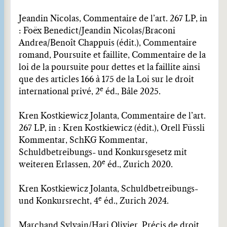
Jeandin Nicolas, Commentaire de l’art. 267 LP, in
: Foëx Benedict/Jeandin Nicolas/Braconi
Andrea/Benoît Chappuis (édit.), Commentaire
romand, Poursuite et faillite, Commentaire de la
loi de la poursuite pour dettes et la faillite ainsi
que des articles 166 à 175 de la Loi sur le droit
e
international privé, 2
éd., Bâle 2025.
Kren Kostkiewicz Jolanta, Commentaire de l’art.
267 LP, in : Kren Kostkiewicz (édit.), Orell Füssli
Kommentar, SchKG Kommentar,
Schuldbetreibungs- und Konkursgesetz mit
e
weiteren Erlassen, 20
éd., Zurich 2020.
Kren Kostkiewicz Jolanta, Schuldbetreibungs-
e
und Konkursrecht, 4
éd., Zurich 2024.
Marchand Sylvain/Hari Olivier, Précis de droit