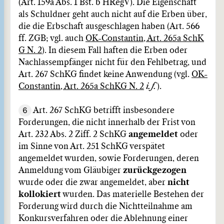
(Art. 159a Abs. 1 Bst. b HRegV). Die Eigenschaft
als Schuldner geht auch nicht auf die Erben über,
die die Erbschaft ausgeschlagen haben (Art. 566
ff. ZGB; vgl. auch
OK-Constantin, Art. 265a SchK
G N. 2
). In diesem Fall haften die Erben oder
Nachlassempfänger nicht für den Fehlbetrag, und
Art. 267 SchKG findet keine Anwendung (vgl.
OK-
Constantin, Art. 265a SchKG N. 2
i.f.
).
6
Art. 267 SchKG betrifft insbesondere
Forderungen, die nicht innerhalb der Frist von
Art. 232 Abs. 2 Ziff. 2 SchKG
angemeldet
oder
im Sinne von Art. 251 SchKG verspätet
angemeldet wurden, sowie Forderungen, deren
Anmeldung vom Gläubiger
zurückgezogen
wurde oder die zwar angemeldet, aber
nicht
kollokiert
wurden. Das materielle Bestehen der
Forderung wird durch die Nichtteilnahme am
Konkursverfahren oder die Ablehnung einer