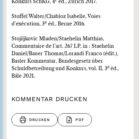
e
Konkurs SchKG, 4
éd., Zurich 2017.
Stoffel Walter/Chabloz Isabelle, Voies
e
d’exécution, 3
éd., Berne 2016.
Stojiljkovic Mladen/Staehelin Matthias,
Commentaire de l’art. 267 LP, in : Staehelin
Daniel/Bauer Thomas/Lorandi Franco (édit.),
Basler Kommentar, Bundesgesetz über
e
Schuldbetreibung und Konkurs, vol. II, 3
éd.,
Bâle 2021.
KOMMENTAR DRUCKEN
DRUCKEN
PDF