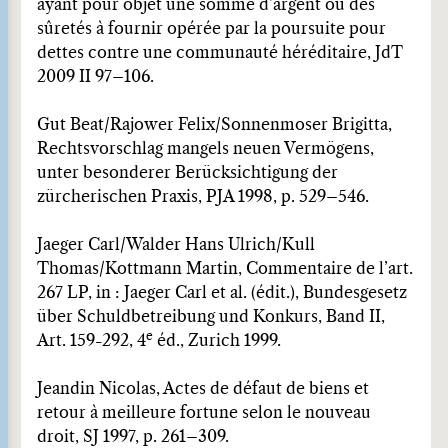
ayant pour objet une somme d’argent ou des
sûretés à fournir opérée par la poursuite pour
dettes contre une communauté héréditaire, JdT
2009 II 97–106.
Gut Beat/Rajower Felix/Sonnenmoser Brigitta,
Rechtsvorschlag mangels neuen Vermögens,
unter besonderer Berücksichtigung der
zürcherischen Praxis, PJA 1998, p. 529–546.
Jaeger Carl/Walder Hans Ulrich/Kull
Thomas/Kottmann Martin, Commentaire de l’art.
267 LP, in : Jaeger Carl et al. (édit.), Bundesgesetz
über Schuldbetreibung und Konkurs, Band II,
e
Art. 159-292, 4
éd., Zurich 1999.
Jeandin Nicolas, Actes de défaut de biens et
retour à meilleure fortune selon le nouveau
droit, SJ 1997, p. 261–309.