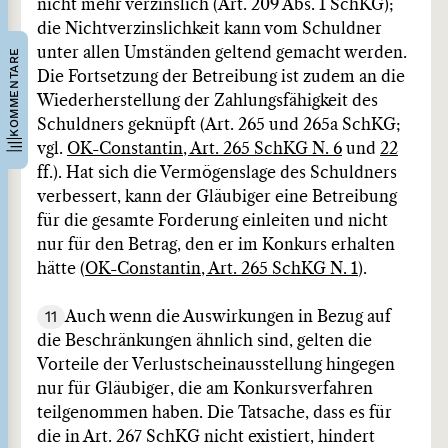
nicht mehr verzinslich (Art. 209 Abs. 1 SchKG);
die Nichtverzinslichkeit kann vom Schuldner
unter allen Umständen geltend gemacht werden.
KOMMENTARE
Die Fortsetzung der Betreibung ist zudem an die
Wiederherstellung der Zahlungsfähigkeit des
Schuldners geknüpft (Art. 265 und 265a SchKG;
vgl.
OK-Constantin, Art. 265 SchKG N. 6
und
22
ff.). Hat sich die Vermögenslage des Schuldners
verbessert, kann der Gläubiger eine Betreibung
für die gesamte Forderung einleiten und nicht
nur für den Betrag, den er im Konkurs erhalten
hätte (
OK-Constantin, Art. 265 SchKG N. 1
).
11
Auch wenn die Auswirkungen in Bezug auf
die Beschränkungen ähnlich sind, gelten die
Vorteile der Verlustscheinausstellung hingegen
nur für Gläubiger, die am Konkursverfahren
teilgenommen haben. Die Tatsache, dass es für
die in Art. 267 SchKG nicht existiert, hindert