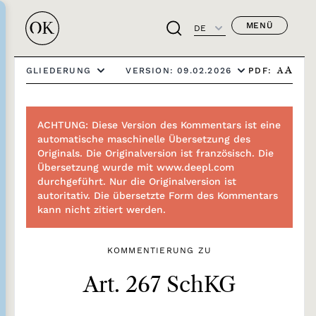
MENÜ
DE
PDF:
GLIEDERUNG
VERSION: 09.02.2026
A
A
ACHTUNG: Diese Version des Kommentars ist eine
automatische maschinelle Übersetzung des
Originals. Die Originalversion ist französisch. Die
Übersetzung wurde mit www.deepl.com
durchgeführt. Nur die Originalversion ist
autoritativ. Die übersetzte Form des Kommentars
kann nicht zitiert werden.
KOMMENTIERUNG ZU
Art. 267 SchKG