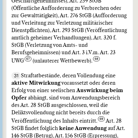
Geschäftsgeheimnisses), Art. 259 StGB
(Öffentliche Aufforderung zu Verbrechen oder
zur Gewalttätigkeit), Art. 276 StGB (Aufforderung
und Verleitung zur Verletzung militärischer
Dienstpflichten), Art. 293 StGB (Veröffentlichung
amtlich geheimer Verhandlungen), Art. 320 f.
StGB (Verletzung von Amts- und
Berufsgeheimnissen) und Art. 3 i.V.m. Art. 23
UWG
(unlauterer Wettbewerb).
31
Straftatbestände, deren Vollendung eine
aktive Mitwirkung
voraussetzt oder deren
Erfolg von einer seelischen
Auswirkung beim
Opfer
abhängt, sind vom Anwendungsbereich
des Art. 28 StGB ausgeschlossen, weil die
Deliktsvollendung nicht bereits durch die
Veröffentlichung des Inhalts eintritt.
Art. 28
StGB findet folglich
keine Anwendung
auf Art.
146 StGB (Betrug), Art. 156 StGB (Erpressung),