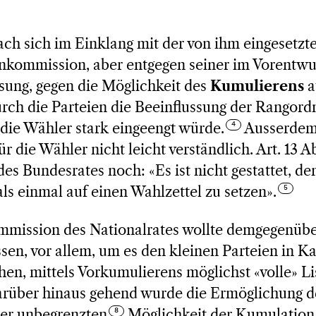
ch sich im Einklang mit der von ihm eingesetzte
enkommission, aber entgegen seiner im Vorentwu
sung, gegen die Möglichkeit des
Kumulierens
a
rch die Parteien die Beeinflussung der Rangord
die Wähler stark eingeengt würde.
Ausserdem 
 die Wähler nicht leicht verständlich. Art. 13 
es Bundesrates noch: «Es ist nicht gestattet, d
s einmal auf einen Wahlzettel zu setzen».
mmission des Nationalrates wollte demgegenüb
sen, vor allem, um es den kleinen Parteien in K
hen, mittels Vorkumulierens möglichst «volle» Li
rüber hinaus gehend wurde die Ermöglichung d
er unbegrenzten
Möglichkeit der Kumulation 