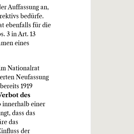
der Auffassung an,
ektivs bedürfe.
t ebenfalls für die
 3 in Art. 13
Namen eines
im Nationalrat
derten Neufassung
bereits 1919
Verbot des
 innerhalb einer
gt, dass das
re das
influss der