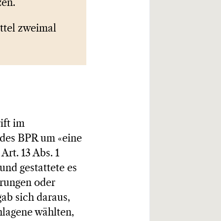
zen.
ttel zweimal
ift im
 des BPR um «eine
Art. 13 Abs. 1
nd gestattete es
erungen oder
ab sich daraus,
hlagene wählten,