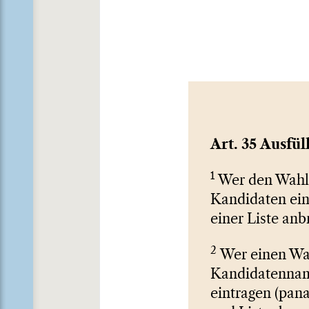
Art. 35 Ausfül
1
Wer den Wahlz
Kandidaten ei
einer Liste anb
2
Wer einen Wah
Kandidatennam
eintragen (pan