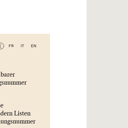
FR
IT
EN
E
lbarer
ngsnummer
te
dern Listen
rdnungsnummer