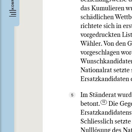
das Kumulieren wur
schädlichen Wettb
richtete sich in e
vorgedruckten Lis
Wähler. Von den G
vorgeschlagen wor
Wunschkandidaten 
Nationalrat setzt
Ersatzkandidaten 
Im Ständerat wurd
5
betont.
Die Gege
Ersatzkandidatensy
Schliesslich setzt
Nulllösung des Nat