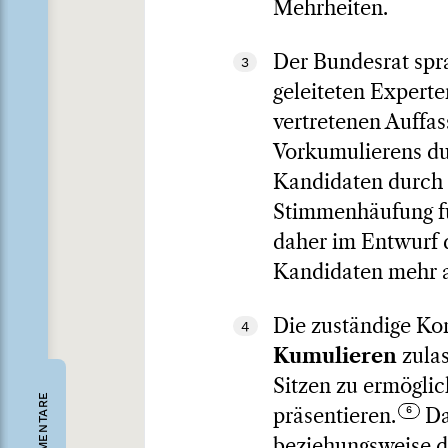
Mehrheiten.
Der Bundesrat spra
3
geleiteten Expert
vertretenen Auffas
Vorkumulierens du
Kandidaten durch 
Stimmenhäufung für
daher im Entwurf d
Kandidaten mehr al
Die zuständige Ko
4
Kumulieren
zulas
Sitzen zu ermöglic
KOMMENTARE
präsentieren.
Da
beziehungsweise d