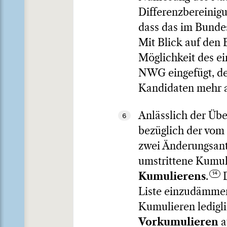
Differenzbereinigu
dass das im Bunde
Mit Blick auf den 
Möglichkeit des e
NWG eingefügt, der
Kandidaten mehr al
Anlässlich der Übe
6
bezüglich der vom
zwei Änderungsantr
umstrittene Kumul
Kumulierens
.
D
Liste einzudämmen
Kumulieren ledigli
Vorkumulieren
a