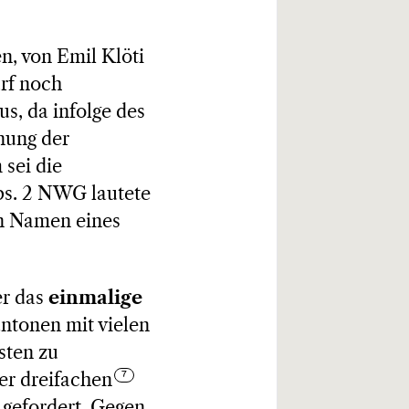
n, von Emil Klöti
rf noch
us, da infolge des
nung der
sei die
Abs. 2 NWG lautete
en Namen eines
er das
einmalige
antonen mit vielen
sten zu
er dreifachen
gefordert. Gegen