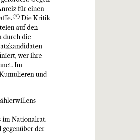
nreiz für einen
ffe.
Die Kritik
rteien auf den
n durch die
satzkandidaten
niert, wer ihre
hnet. Im
e Kumulieren und
ählerwillens
 im Nationalrat.
d gegenüber der
r