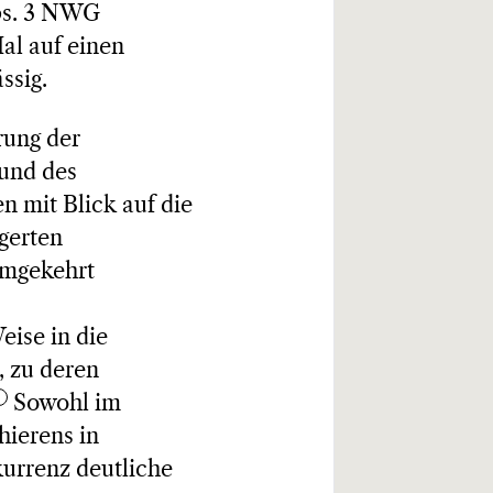
Abs. 3 NWG
al auf einen
ssig.
rung der
und des
n mit Blick auf die
agerten
mgekehrt
ise in die
 zu deren
Sowohl im
hierens in
urrenz deutliche