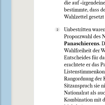
die auf «irgendein
bestimmte, dass d
Wahlzettel gesetzt
Unbestritten ware
2
Proporzwahl des N
Panaschierens
. 
Wahlfreiheit der W
Entscheides für d
erachtete er das P
Listenstimmenkonk
Rangordnung der K
Sitzanspruch sie n
Nationalrat als au
Kombination mit d