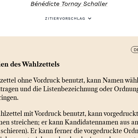
Bénédicte Tornay Schaller
ZITIERVORSCHLAG
D
len des Wahlzettels
ettel ohne Vordruck benutzt, kann Namen wäh
ntragen und die Listenbezeichnung oder Ordnu
ringen.
lzettel mit Vordruck benutzt, kann vorgedruck
en streichen; er kann Kandidatennamen aus an
aschieren). Er kann ferner die vorgedruckte O