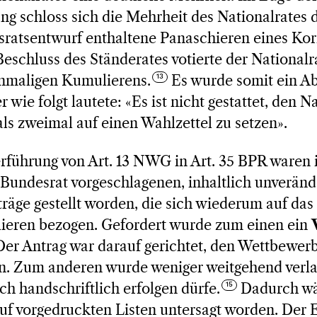
ng schloss sich die Mehrheit des Nationalrates 
sratsentwurf enthaltene Panaschieren eines Korr
Beschluss des Ständerates votierte der Nationalra
inmaligen Kumulierens.
Es wurde somit ein Abs.
 wie folgt lautete: «Es ist nicht gestattet, den 
s zweimal auf einen Wahlzettel zu setzen».
rführung von Art. 13 NWG in Art. 35 BPR waren 
 Bundesrat vorgeschlagenen, inhaltlich unverän
äge gestellt worden, die sich wiederum auf das 
ieren bezogen. Gefordert wurde zum einen ein
er Antrag war darauf gerichtet, den Wettbewerb
. Zum anderen wurde weniger weitgehend verlan
ch handschriftlich erfolgen dürfe.
Dadurch wä
uf vorgedruckten Listen untersagt worden. Der E