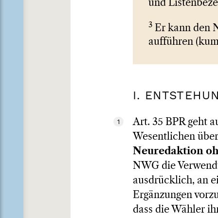
und Listenbeze
3
Er kann den N
aufführen (kum
I. ENTSTEHU
Art. 35 BPR geht a
1
Wesentlichen über
Neuredaktion oh
NWG die Verwendun
ausdrücklich, an 
Ergänzungen vorzu
dass die Wähler ih