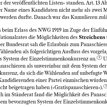
er der veröffentlichten Listen» standen. Art. 13 
er Name eines Kandidaten nicht mehr als zwei M
 werden durfte. Danach war das Kumulieren zulä
n beim Erlass des NWG 1919 im Zuge der Einfüh
ationalrates die Möglichkeiten des
Streichens
Der Bundesrat sah die Erlaubnis zum Panaschiere
ählenden als folgerichtigen Ausfluss des vorgel
as System der Einzelstimmenkonkurrenz an.
U
anaschieren als unvereinbar mit dem System der
urrenz, da sich die Wählenden auf unbefugte We
andidierenden einer Partei einmischen würden,
icht beigetragen haben («Gratispanaschieren»).
ch im Ständerat fand die Möglichkeit des Panasc
em bevorzugten System der Einzelstimmenkonk