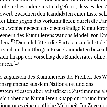
de insbesondere ins Feld geführt, dass es den A
ewerb zwischen den Kandidaten einer Liste scha
rster Linie gegen das Vorkumulieren durch die Pa
ten, weniger gegen das eigenständige Kumuliere
egnern des Kumulierens war das Modell von Er
den.
Danach hätten die Parteien zunächst defi
sind, und im Übrigen Ersatzkandidaten bezeic
e sich knapp der Vorschlag des Bundesrates ohn
durch.
e zugunsten des Kumulierens die Freiheit des W
nargumente aus dem Nationalrat und das
stem stiessen aber auf stärkere Zustimmung als
e sich aber das Kumulieren knapp durch und fan
ionalrates eine deutliche Mehrheit. Im Zuge de