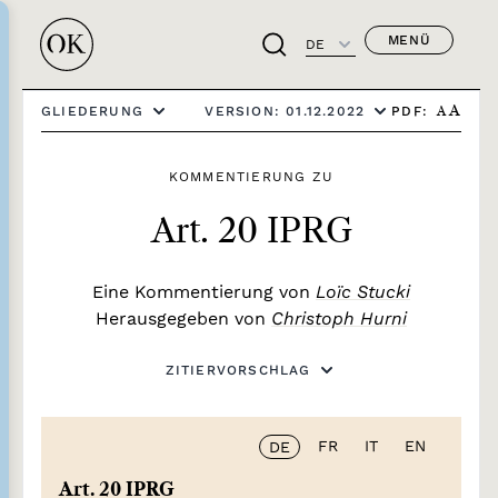
MENÜ
DE
PDF:
GLIEDERUNG
VERSION: 01.12.2022
A
A
KOMMENTIERUNG ZU
Art. 20 IPRG
Eine Kommentierung von
Loïc Stucki
Herausgegeben von
Christoph Hurni
ZITIERVORSCHLAG
FR
IT
EN
DE
Art. 20 IPRG