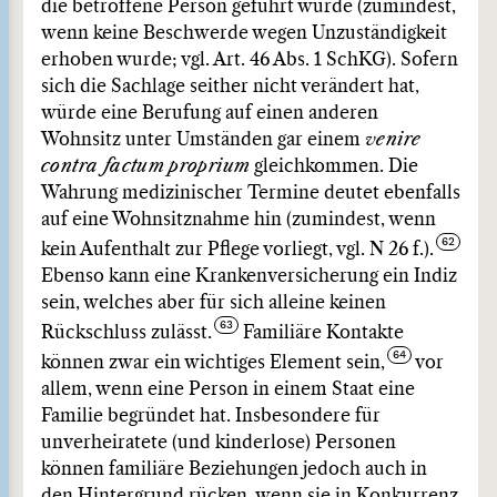
die betroffene Person geführt wurde (zumindest,
wenn keine Beschwerde wegen Unzuständigkeit
erhoben wurde; vgl. Art. 46 Abs. 1 SchKG). Sofern
sich die Sachlage seither nicht verändert hat,
würde eine Berufung auf einen anderen
Wohnsitz unter Umständen gar einem
venire
contra factum
proprium
gleichkommen. Die
Wahrung medizinischer Termine deutet ebenfalls
auf eine Wohnsitznahme hin (zumindest, wenn
kein Aufenthalt zur Pflege vorliegt, vgl. N 26 f.).
Ebenso kann eine Krankenversicherung ein Indiz
sein, welches aber für sich alleine keinen
Rückschluss zulässt.
Familiäre Kontakte
können zwar ein wichtiges Element sein,
vor
allem, wenn eine Person in einem Staat eine
Familie begründet hat. Insbesondere für
unverheiratete (und kinderlose) Personen
können familiäre Beziehungen jedoch auch in
den Hintergrund rücken, wenn sie in Konkurrenz