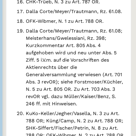
CHK-Trüeb, N. 3 zu Art. 787 OR.
Dalla Corte/Meyer/Trautmann, Rz. 61.08.
OFK-Wibmer, N. 1 zu Art. 788 OR.
Dalla Corte/Meyer/Trautmann, Rz. 61.08;
Meisterhans/Gwelessiani, Rz. 398;
Kurzkommentar Art. 805 Abs. 4
aufgehoben wird und neu unter Abs. 5
Ziff. 5 i.V.m. auf die Vorschriften des
Aktienrechts über die
Generalversammlung verwiesen (Art. 701
Abs. 3 revOR); siehe Forstmoser/Küchler,
N. 5 zu Art. 805 OR. Zu Art. 703 Abs. 3
revOR vgl. dazu Müller/Kaiser/Benz, S.
246 ff. mit Hinweisen.
KuKo-Keller/Jegher/Vasella, N. 3 zu Art.
788 OR; Küng/Camp, N. 2 zu Art. 788 OR;
SHK-Siffert/Fischer/Petrin, N. 8 zu Art.
788 OR; OFK-Wibmer, N. 2 zu Art. 788 OR.