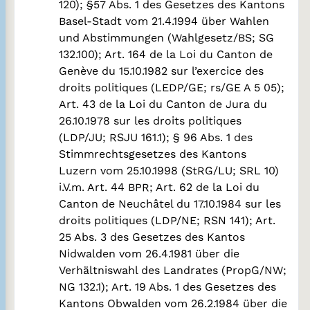
120); §57 Abs. 1 des Gesetzes des Kantons
Basel-Stadt vom 21.4.1994 über Wahlen
und Abstimmungen (Wahlgesetz/BS; SG
132.100); Art. 164 de la Loi du Canton de
Genève du 15.10.1982 sur l’exercice des
droits politiques (LEDP/GE; rs/GE A 5 05);
Art. 43 de la Loi du Canton de Jura du
26.10.1978 sur les droits politiques
(LDP/JU; RSJU 161.1); § 96 Abs. 1 des
Stimmrechtsgesetzes des Kantons
Luzern vom 25.10.1998 (StRG/LU; SRL 10)
i.V.m. Art. 44 BPR; Art. 62 de la Loi du
Canton de Neuchâtel du 17.10.1984 sur les
droits politiques (LDP/NE; RSN 141); Art.
25 Abs. 3 des Gesetzes des Kantos
Nidwalden vom 26.4.1981 über die
Verhältniswahl des Landrates (PropG/NW;
NG 132.1); Art. 19 Abs. 1 des Gesetzes des
Kantons Obwalden vom 26.2.1984 über die