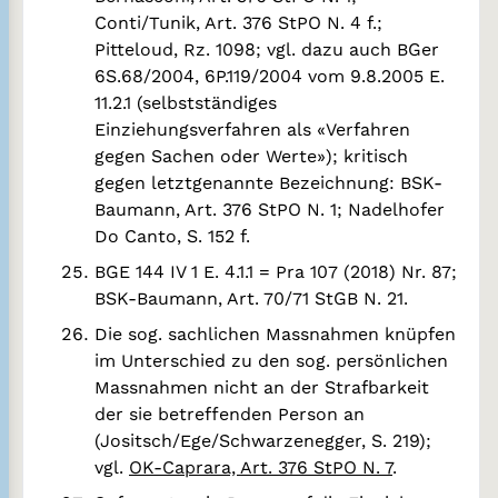
Conti/Tunik, Art. 376 StPO N. 4 f.;
Pitteloud, Rz. 1098; vgl. dazu auch BGer
6S.68/2004, 6P.119/2004 vom 9.8.2005 E.
11.2.1 (selbstständiges
Einziehungsverfahren als «Verfahren
gegen Sachen oder Werte»); kritisch
gegen letztgenannte Bezeichnung: BSK-
Baumann, Art. 376 StPO N. 1; Nadelhofer
Do Canto, S. 152 f.
BGE 144 IV 1 E. 4.1.1 = Pra 107 (2018) Nr. 87;
BSK-Baumann, Art. 70/71 StGB N. 21.
Die sog. sachlichen Massnahmen knüpfen
im Unterschied zu den sog. persönlichen
Massnahmen nicht an der Strafbarkeit
der sie betreffenden Person an
(Jositsch/Ege/Schwarzenegger, S. 219);
vgl.
OK-Caprara, Art. 376 StPO N. 7
.