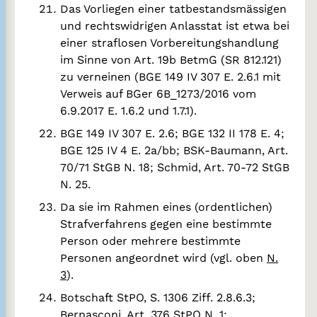
Das Vorliegen einer tatbestandsmässigen
und rechtswidrigen Anlasstat ist etwa bei
einer straflosen Vorbereitungshandlung
im Sinne von Art. 19b BetmG (SR 812.121)
zu verneinen (BGE 149 IV 307 E. 2.6.1 mit
Verweis auf BGer 6B_1273/2016 vom
6.9.2017 E. 1.6.2 und 1.7.1).
BGE 149 IV 307 E. 2.6; BGE 132 II 178 E. 4;
BGE 125 IV 4 E. 2a/bb; BSK-Baumann, Art.
70/71 StGB N. 18; Schmid, Art. 70-72 StGB
N. 25.
Da sie im Rahmen eines (ordentlichen)
Strafverfahrens gegen eine bestimmte
Person oder mehrere bestimmte
Personen angeordnet wird (vgl. oben
N.
3
).
Botschaft StPO, S. 1306 Ziff. 2.8.6.3;
Bernasconi, Art. 376 StPO N. 1;