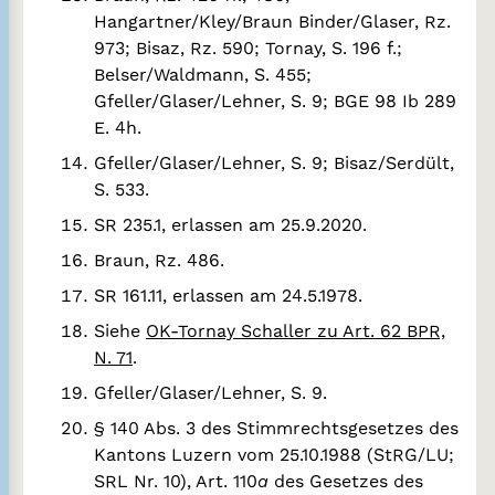
Hangartner/Kley/Braun Binder/Glaser, Rz.
973; Bisaz, Rz. 590; Tornay, S. 196 f.;
Belser/Waldmann, S. 455;
Gfeller/Glaser/Lehner, S. 9; BGE 98 Ib 289
E. 4h.
Gfeller/Glaser/Lehner, S. 9; Bisaz/Serdült,
S. 533.
SR 235.1, erlassen am 25.9.2020.
Braun, Rz. 486.
SR 161.11, erlassen am 24.5.1978.
Siehe
OK-Tornay Schaller zu Art. 62 BPR,
N. 71
.
Gfeller/Glaser/Lehner, S. 9.
§ 140 Abs. 3 des Stimmrechtsgesetzes des
Kantons Luzern vom 25.10.1988 (StRG/LU;
SRL Nr. 10), Art. 110
a
des Gesetzes des