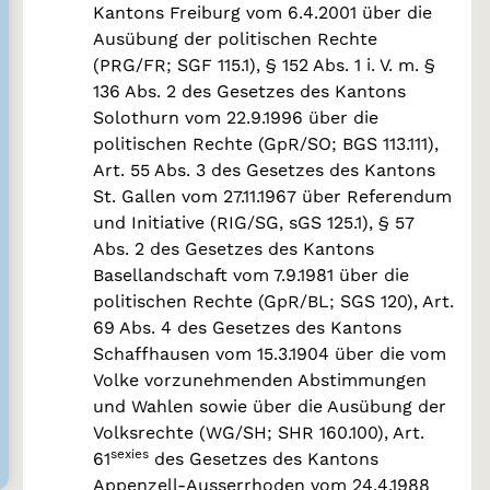
Kantons Freiburg vom 6.4.2001 über die
Ausübung der politischen Rechte
(PRG/FR; SGF 115.1), § 152 Abs. 1 i. V. m. §
136 Abs. 2 des Gesetzes des Kantons
Solothurn vom 22.9.1996 über die
politischen Rechte (GpR/SO; BGS 113.111),
Art. 55 Abs. 3 des Gesetzes des Kantons
St. Gallen vom 27.11.1967 über Referendum
und Initiative (RIG/SG, sGS 125.1), § 57
Abs. 2 des Gesetzes des Kantons
Basellandschaft vom 7.9.1981 über die
politischen Rechte (GpR/BL; SGS 120), Art.
69 Abs. 4 des Gesetzes des Kantons
Schaffhausen vom 15.3.1904 über die vom
Volke vorzunehmenden Abstimmungen
und Wahlen sowie über die Ausübung der
Volksrechte (WG/SH; SHR 160.100), Art.
sexies
61
des Gesetzes des Kantons
Appenzell-Ausserrhoden vom 24.4.1988