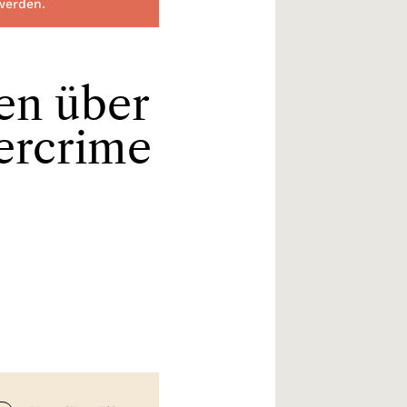
 werden.
en über
bercrime