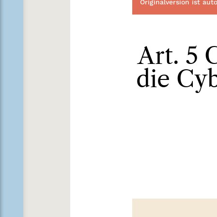
Originalversion ist au
Art. 5
die Cyb