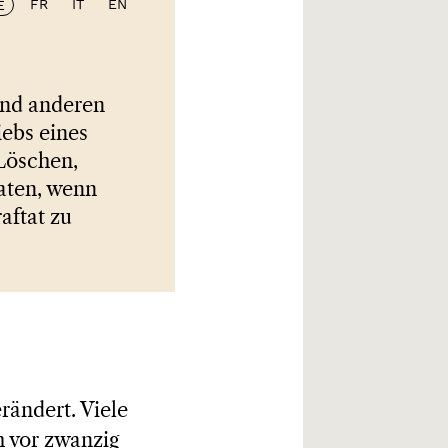
FR
IT
EN
E
 und anderen
ebs eines
Löschen,
aten, wenn
aftat zu
rändert. Viele
h vor zwanzig