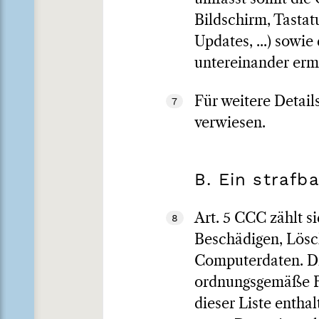
Bildschirm, Tastat
Updates, ...) sowi
untereinander erm
Für weitere Detail
7
verwiesen.
B. Ein strafb
Art. 5 CCC zählt s
8
Beschädigen, Lösc
Computerdaten. Die
ordnungsgemäße Fu
dieser Liste enthal