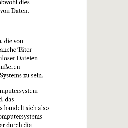
obwohl dies
 von Daten.
, die von
Manche Täter
mloser Dateien
 äußeren
Systems zu sein.
Computersystem
d, das
 handelt sich also
Computersystems
er durch die