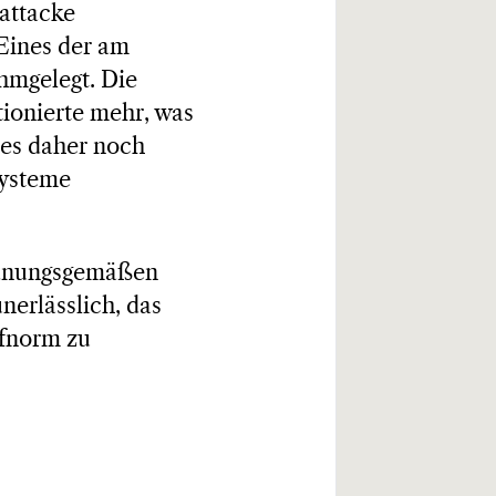
attacke
 Eines der am
hmgelegt. Die
tionierte mehr, was
 es daher noch
systeme
ordnungsgemäßen
erlässlich, das
afnorm zu