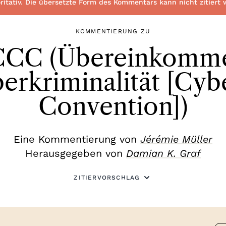
toritativ. Die übersetzte Form des Kommentars kann nicht zitiert
KOMMENTIERUNG ZU
 CCC (Übereinkomm
erkriminalität [Cy
Convention])
Eine Kommentierung von
Jérémie Müller
Herausgegeben von
Damian K. Graf
ZITIERVORSCHLAG