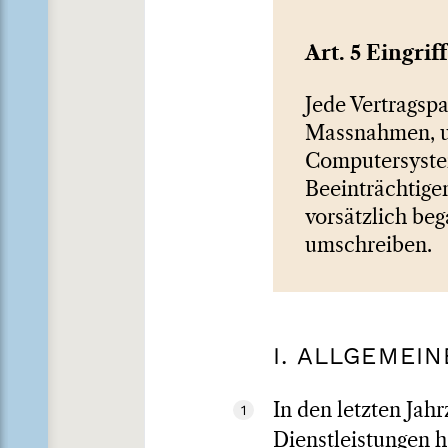
Art. 5 Eingrif
Jede Vertragspa
Massnahmen, um
Computersystem
Beeinträchtige
vorsätzlich beg
umschreiben.
I. ALLGEMEIN
In den letzten Jah
1
Dienstleistungen h