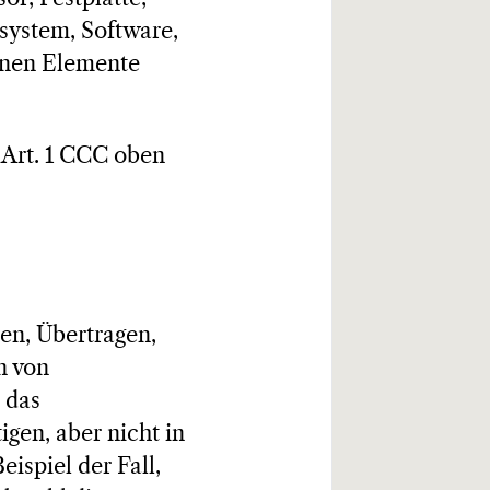
ssystem, Software,
denen Elemente
 Art. 1 CCC oben
ben, Übertragen,
n von
 das
en, aber nicht in
eispiel der Fall,