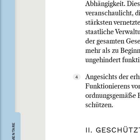
Abhängigkeit. Die
veranschaulicht, 
stärksten vernetzt
staatliche Verwalt
der gesamten Gesel
mehr als zu Begin
ungehindert funkt
Angesichts der er
4
Funktionierens vo
ordnungsgemäße Fu
schützen.
KOMMENTARE
II. GESCHÜT