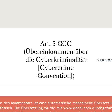
Art. 5 CCC
(Übereinkommen über
die Cyberkriminalität
VERSION
[Cybercrime
Convention])
n des Kommentars ist eine automatische maschinelle Übersetzun
ranzösisch. Die Übersetzung wurde mit www.deepl.com durchgefüh