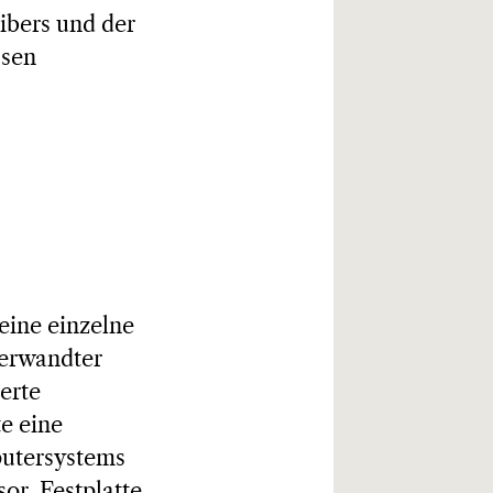
ibers und der
ssen
eine einzelne
verwandter
erte
e eine
putersystems
r, Festplatte,