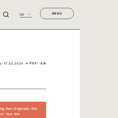
MENÜ
DE
PDF:
: 17.02.2024
A
A
g des Originals. Die
rt. Nur die