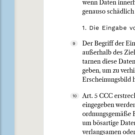
wenn Daten innerh
genauso schädlich 
1. Die Eingabe 
Der Begriff der Ein
9
außerhalb des Zie
tarnen diese Daten
geben, um zu verhi
Erscheinungsbild h
Art. 5 CCC erstrec
10
eingegeben werden,
ordnungsgemäße Fu
um bösartige Date
verlangsamen oder 