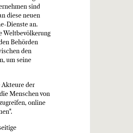
nternehmen sind
an diese neuen
e-Dienste an.
e Weltbevölkerung
 den Behörden
wischen den
n, um seine
e Akteure der
 die Menschen von
zugreifen, online
men".
eitige