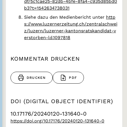
df/5c1cae25-82db-4bfe-8fa4-c935d85bd0
b3?t=1542634738031
Siehe dazu den Medienbericht unter
http
s://www.luzernerzeitung.ch/zentralschwei
z/luzern/luzerner-kantonsratskandidat-v
erstorben-ld.1097818
KOMMENTAR DRUCKEN
DRUCKEN
PDF
DOI (DIGITAL OBJECT IDENTIFIER)
10.17176/20240120-131640-0
https://doi.org/10.17176/20240120-131640-0