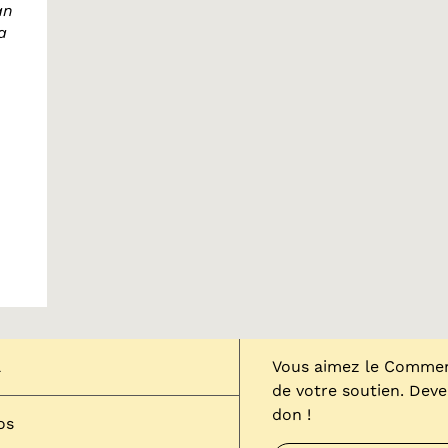
an
a
l
Vous aimez le Comment
de votre soutien. Dev
don !
os