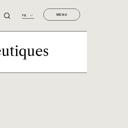
MENU
FR
eutiques