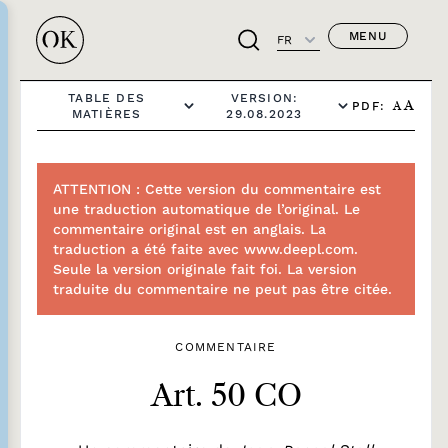
MENU
FR
TABLE DES
VERSION:
PDF:
A
A
MATIÈRES
29.08.2023
ATTENTION : Cette version du commentaire est
une traduction automatique de l’original. Le
commentaire original est en anglais. La
traduction a été faite avec www.deepl.com.
Seule la version originale fait foi. La version
traduite du commentaire ne peut pas être citée.
COMMENTAIRE
Art. 50 CO