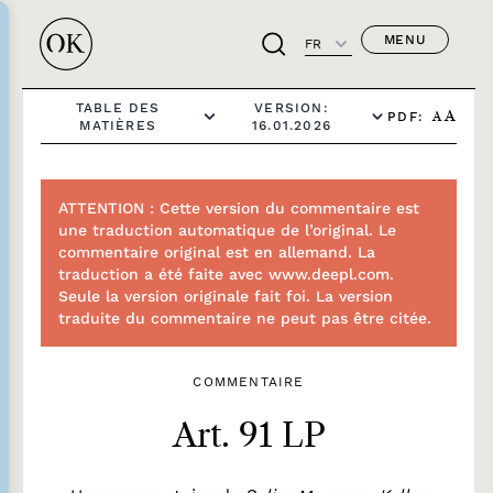
MENU
FR
TABLE DES
VERSION:
PDF:
A
A
MATIÈRES
16.01.2026
ATTENTION : Cette version du commentaire est
une traduction automatique de l’original. Le
commentaire original est en allemand. La
traduction a été faite avec www.deepl.com.
Seule la version originale fait foi. La version
traduite du commentaire ne peut pas être citée.
COMMENTAIRE
Art. 91 LP