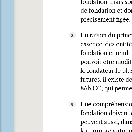
fondation, mais so
de fondation et do
précisément figée.
En raison du princi
8
essence, des entité
fondation et rendu
pouvoir être modif
le fondateur le plu
futures, il existe d
86b CC, qui permet
Une compréhension 
9
fondation doivent c
peuvent aussi, dans
leur propre autonom