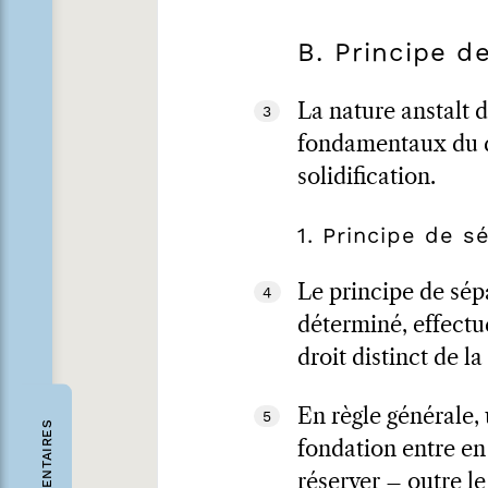
B. Principe de
La nature anstalt 
3
fondamentaux du dr
solidification.
1. Principe de s
Le principe de sépa
4
déterminé, effectué
droit distinct de l
En règle générale, 
5
COMMENTAIRES
fondation entre en 
réserver – outre le