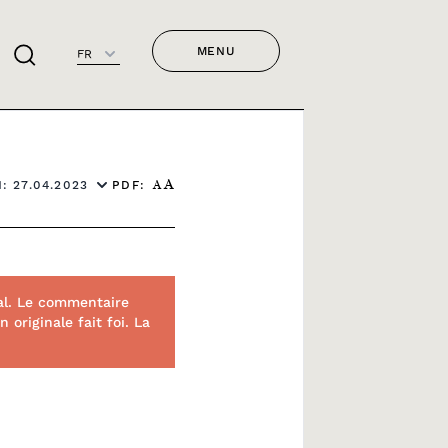
MENU
FR
PDF:
: 27.04.2023
A
A
al. Le commentaire
originale fait foi. La