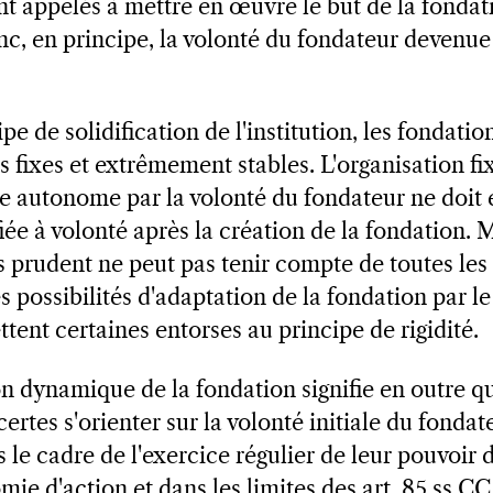
nt appelés à mettre en œuvre le but de la fondati
nc, en principe, la volonté du fondateur deven
pe de solidification de l'institution, les fondatio
s fixes et extrêmement stables. L'organisation fi
e autonome par la volonté du fondateur ne doit 
iée à volonté après la création de la fondatio
s prudent ne peut pas tenir compte de toutes les
es possibilités d'adaptation de la fondation par le
tent certaines entorses au principe de rigidité.
dynamique de la fondation signifie en outre qu
ertes s'orienter sur la volonté initiale du fondate
 le cadre de l'exercice régulier de leur pouvoir 
ie d'action et dans les limites des art. 85 ss CC