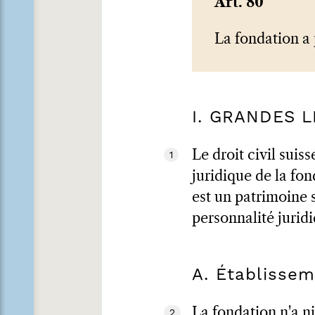
Art. 80
La fondation a 
I. GRANDES 
Le droit civil suis
1
juridique de la fon
est un patrimoine s
personnalité jurid
A. Établissem
La fondation n'a n
2