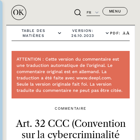
MENU
FR
TABLE DES
VERSION:
PDF:
A
A
MATIÈRES
26.10.2023
ATTENTION : Cette version du commentaire est
une traduction automatique de l’original. Le
commentaire original est en allemand. La
traduction a été faite avec www.deepl.com.
Seule la version originale fait foi. La version
traduite du commentaire ne peut pas être citée.
COMMENTAIRE
Art. 32 CCC (Convention
sur la cybercriminalité