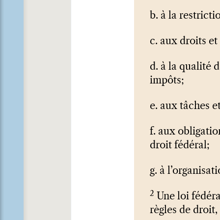
b. à la restrict
c. aux droits e
d. à la qualité
impôts;
e. aux tâches e
f. aux obligati
droit fédéral;
g. à l’organisat
2
Une loi fédéra
règles de droit