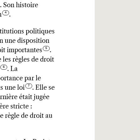
. Son histoire
n
.
itutions politiques
n une disposition
oit importantes
.
 les règles de droit
. La
ortance par le
ns une loi
. Elle se
ernière était jugée
re stricte :
e règle de droit au