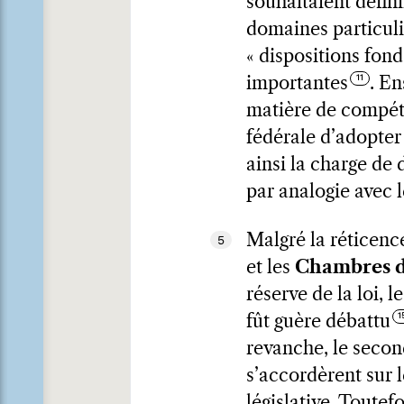
souhaitaient défini
domaines particuli
« dispositions fon
importantes
. En
matière de compéte
fédérale d’adopter
ainsi la charge de 
par analogie avec l
Malgré la réticenc
5
et les
Chambres 
réserve de la loi, 
fût guère débattu
revanche, le secon
s’accordèrent sur l
législative. Toutef