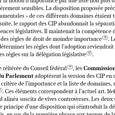
r la notion d’importance par une liste non plus d
èrement sensibles. La disposition proposée préci
damentales » de ces différents domaines étaient 
suite, le rapport des CIP abandonnait la séparati
nces législatives. Il maintenait la compétence 
 des règles de droit de moindre importance
. L
déterminer les règles dont l’adoption reviendrait
es règles sur la délégation législative
.
e réitérée du Conseil fédéral
, les
Commission
du Parlement
adoptèrent la version des CIP en 
le critère de l’importance et la liste de domaines,
. Ces éléments correspondent à l’actuel art. 164 
d alinéa suscita de vives controverses. Les deux
e principe d’une disposition qui réintroduit la d
ois, en sus de la première phrase aux termes de la