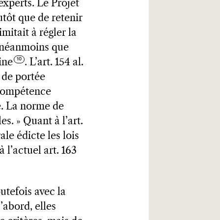
experts. Le Projet
lutôt que de retenir
mitait à régler la
it néanmoins que
ine
. L’art. 154 al.
l de portée
 compétence
ue. La norme de
es. » Quant à l’art.
ale édicte les lois
 l’actuel art. 163
utefois avec la
’abord, elles