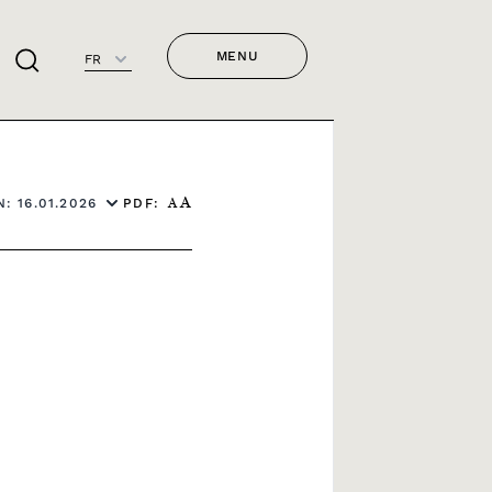
MENU
FR
PDF:
: 16.01.2026
A
A