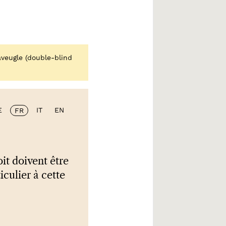
veugle (double-blind
E
IT
EN
FR
it doivent être
iculier à cette