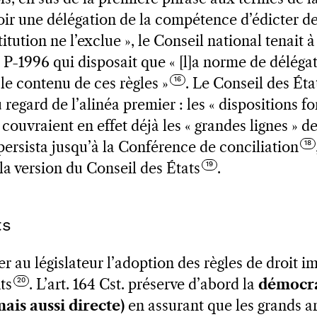
oir une délégation de la compétence d’édicter des
tution ne l’exclue », le Conseil national tenait à
P-1996 qui disposait que « [l]a norme de délégati
 le contenu de ces règles »
. Le Conseil des État
regard de l’alinéa premier : les « dispositions 
uvraient en effet déjà les « grandes lignes » des
persista jusqu’à la Conférence de conciliation
la version du Conseil des États
.
ts
r au législateur l’adoption des règles de droit 
ts
. L’art. 164 Cst. préserve d’abord la
démocra
ais aussi directe)
en assurant que les grands ar