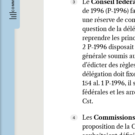
Le
Conseil fédér
3
de 1996 (P-1996) fai
une réserve de comp
question de la délé
reprendre les prin
2 P-1996 disposait 
générale soumis a
d’édicter des règle
délégation doit fix
154 al. 1 P-1996, i
fédérales et les ar
Cst.
Les
Commissions d
4
proposition de la 