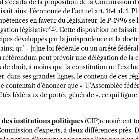
al
s’écarta de la proposition de la Commission d’
sait ainsi l’économie de l’actuel art. 164 al. 1. P
étences en faveur du législateur, le P-1996 se li
gation législative
. Cette disposition ne faisa
cipes développés par la jurisprudence et la doctr
ainsi qu’ « [u]ne loi fédérale ou un arrêté fédéra
u référendum peut prévoir une délégation de la
s de droit, à moins que la constitution ne l’excl
er, dans ses grandes lignes, le contenu de ces règl
l se contentait d’énoncer que « [l]’Assemblée fédér
rêtés fédéraux de portée générale », ce qui figure à
es institutions politiques
(CIP)
renouèrent to
Commission d’experts, à deux différences près. D