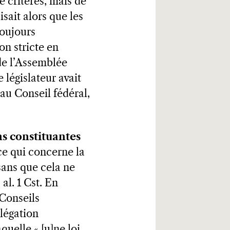
e critères, mais de
sait alors que les
toujours
on stricte en
de l’Assemblée
e législateur avait
 au Conseil fédéral,
s constituantes
ce qui concerne la
 sans que cela ne
al. 1 Cst. En
 Conseils
élégation
quelle « [u]ne loi