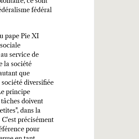
olontaire, ce sont
fédéralisme fédéral
du pape Pie XI
 sociale
 au service de
e la société
 autant que
société diversifiée
Le principe
s tâches doivent
tites", dans la
. C'est précisément
préférence pour
tenue en tant