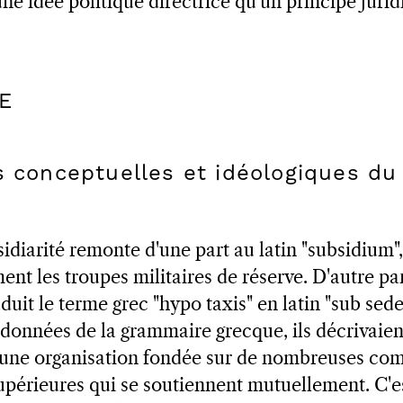
ne idée politique directrice qu'un principe juri
UE
s conceptuelles et idéologiques du
diarité remonte d'une part au latin "subsidium",
ent les troupes militaires de réserve. D'autre par
duit le terme grec "hypo taxis" en latin "sub sedeo
données de la grammaire grecque, ils décrivaient
 une organisation fondée sur de nombreuses c
périeures qui se soutiennent mutuellement. C'est