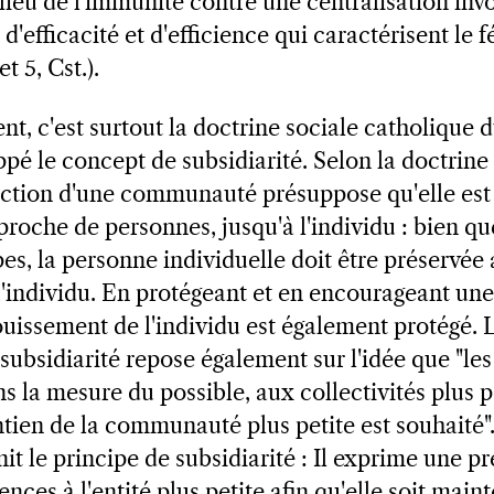
u lieu de l'immunité contre une centralisation inv
d'efficacité et d'efficience qui caractérisent le 
et 5, Cst.).
nt, c'est surtout la doctrine sociale catholique 
ppé le concept de subsidiarité. Selon la doctrine
action d'une communauté présuppose qu'elle est
proche de personnes, jusqu'à l'individu : bien qu
pes, la personne individuelle doit être préservée
u'individu. En protégeant et en encourageant une 
nouissement de l'individu est également protégé. 
subsidiarité repose également sur l'idée que "le
ns la mesure du possible, aux collectivités plus pe
tien de la communauté plus petite est souhaité"
nit le principe de subsidiarité : Il exprime une 
nces à l'entité plus petite afin qu'elle soit main