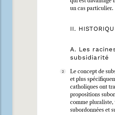
qui est davantage u
un cas particulier.
II. HISTORIQ
A. Les racine
subsidiarité
Le concept de subsi
2
et plus spécifiquem
catholiques ont tra
propositions subor
comme pluraliste,
subordonnées et su