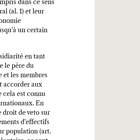
ompris dans ce sens
l (al. 1) et leur
tonomie
usqu'à un certain
idiarité en tant
e le père du
re et les membres
ait accorder aux
e cela est connu
ternationaux. En
 droit de veto sur
ments d'effectifs
ur population (art.