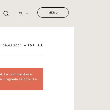
MENU
FR
PDF:
: 29.02.2024
A
A
al. Le commentaire
originale fait foi. La