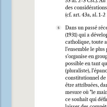
53 al. 2-3 Cst.). A
des considérations 
(cf. art. 43a, al. 1-2 
Dans un passé réce
5
(1931) qui a dévelo
catholique, toute 
l'ensemble le plus 
s'organise en grou
possible en tant q
(pluraliste), l'épa
constitutionnel de 
être attribuées, da
mesure où "le main
ce souhait qui défi
laisser des compéte