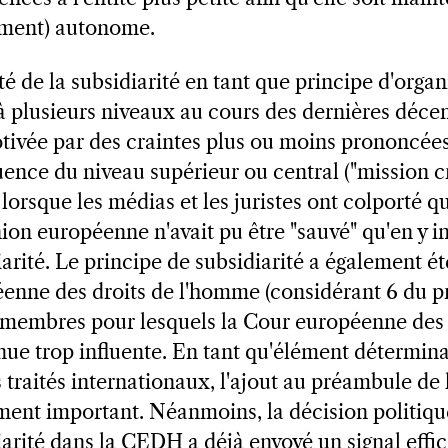
lement) autonome.
ité de la subsidiarité en tant que principe d'organ
à plusieurs niveaux au cours des dernières décen
tivée par des craintes plus ou moins prononcée
luence du niveau supérieur ou central ("mission c
orsque les médias et les juristes ont colporté qu
ion européenne n'avait pu être "sauvé" qu'en y i
arité. Le principe de subsidiarité a également ét
enne des droits de l'homme (considérant 6 du p
ts membres pour lesquels la Cour européenne des
ue trop influente. En tant qu'élément détermin
s traités internationaux, l'ajout au préambule d
ment important. Néanmoins, la décision politique
iarité dans la CEDH a déjà envoyé un signal eff