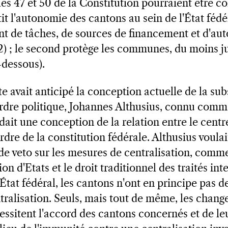
les 47 et 50 de la Constitution pourraient être c
it l'autonomie des cantons au sein de l'État fédéra
t de tâches, de sources de financement et d'au
. 2) ; le second protège les communes, du moins j
-dessous).
e avait anticipé la conception actuelle de la subs
ordre politique, Johannes Althusius, connu comm
dait une conception de la relation entre le cent
'ordre de la constitution fédérale. Althusius voul
e veto sur les mesures de centralisation, comm
on d'Etats et le droit traditionnel des traités in
tat fédéral, les cantons n'ont en principe pas de
tralisation. Seuls, mais tout de même, les change
cessitent l'accord des cantons concernés et de le