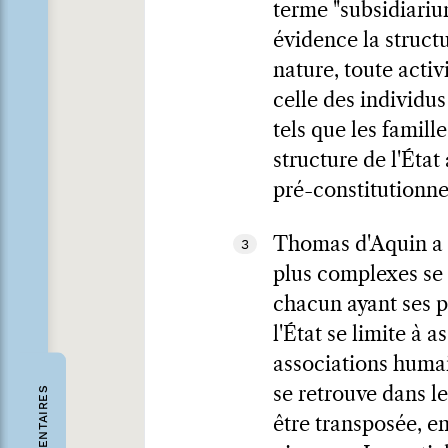
terme "subsidiarium
évidence la structu
nature, toute acti
celle des individu
tels que les famill
structure de l'État
pré-constitutionne
Thomas d'Aquin a d
3
plus complexes se 
chacun ayant ses pro
l'État se limite à 
associations humai
COMMENTAIRES
se retrouve dans le
être transposée, e