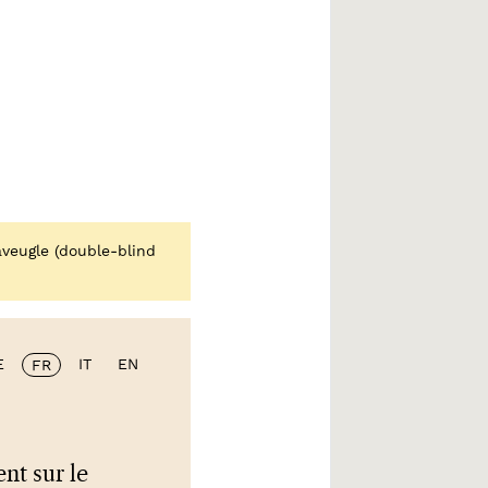
veugle (double-blind
E
IT
EN
FR
nt sur le