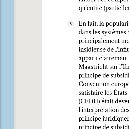
qu'entité (partiel
En fait, la popular
6
dans les systèmes 
principalement mo
insidieuse de l'inf
apparu clairement l
Maastricht sur l'Un
principe de subsidi
Convention europé
satisfaire les Éta
(CEDH) était deven
l'interprétation de
principe juridique
principe de subsid