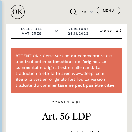
MENU
FR
TABLE DES
VERSION:
PDF:
A
A
MATIÈRES
25.11.2023
ATTENTION : Cette version du commentaire est
une traduction automatique de l’original. Le
commentaire original est en allemand. La
traduction a été faite avec www.deepl.com.
Seule la version originale fait foi. La version
traduite du commentaire ne peut pas être citée.
COMMENTAIRE
Art. 56 LDP