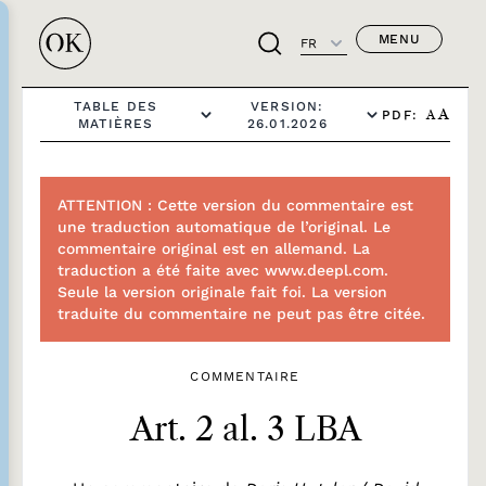
MENU
FR
TABLE DES
VERSION:
PDF:
A
A
MATIÈRES
26.01.2026
ATTENTION : Cette version du commentaire est
une traduction automatique de l’original. Le
commentaire original est en allemand. La
traduction a été faite avec www.deepl.com.
Seule la version originale fait foi. La version
traduite du commentaire ne peut pas être citée.
COMMENTAIRE
Art. 2 al. 3 LBA