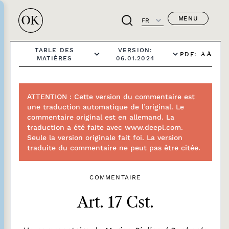
MENU
FR
TABLE DES
VERSION:
PDF:
A
A
MATIÈRES
06.01.2024
ATTENTION : Cette version du commentaire est
une traduction automatique de l’original. Le
commentaire original est en allemand. La
traduction a été faite avec www.deepl.com.
Seule la version originale fait foi. La version
traduite du commentaire ne peut pas être citée.
COMMENTAIRE
Art. 17 Cst.