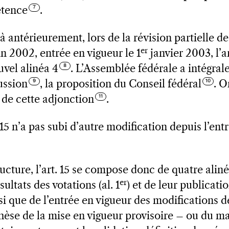
étence
.
à antérieurement, lors de la révision partielle de 
er
in 2002, entrée en vigueur le 1
janvier 2003, l’ar
vel alinéa 4
. L’Assemblée fédérale a intégral
ussion
, la proposition du Conseil fédéral
. O
s de cette adjonction
.
. 15 n’a pas subi d’autre modification depuis l’ent
ructure, l’art. 15 se compose donc de quatre aliné
er
sultats des votations (al. 1
) et de leur publicati
insi que de l’entrée en vigueur des modifications d
othèse de la mise en vigueur provisoire – ou du m