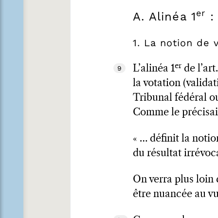
er
A. Alinéa 1
: 
1. La notion de v
er
L’alinéa 1
de l’art
9
la votation (valida
Tribunal fédéral ou
Comme le précisait 
« … définit la notio
du résultat irrévoc
On verra plus loin 
être nuancée au vu