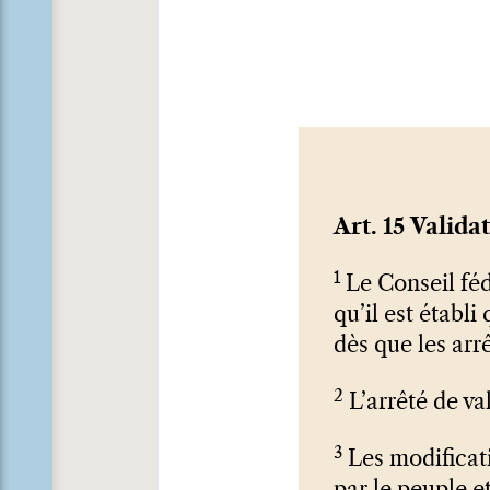
Art. 15 Valida
1
Le Conseil fédé
qu’il est établ
dès que les arr
2
L’arrêté de va
3
Les modificati