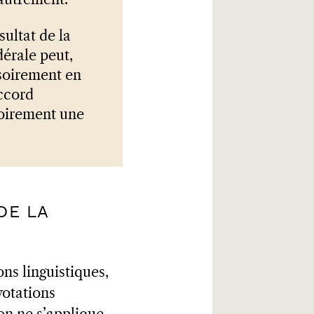
 autrement.
sultat de la
dérale peut,
isoirement en
accord
soirement une
DE LA
ons linguistiques,
 votations