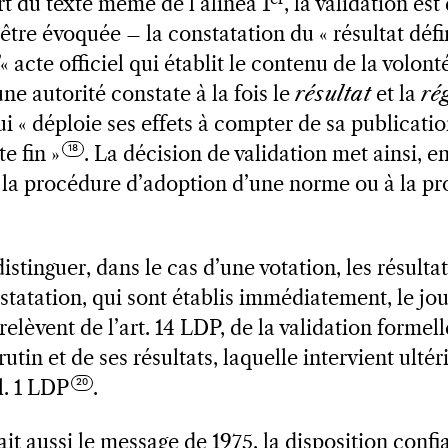
 du texte même de l’alinéa 1
, la validation es
’être évoquée – la constatation du « résultat défin
’« acte officiel qui établit le contenu de la volon
une autorité constate à la fois le
résultat
et la
ré
ui « déploie ses effets à compter de sa publicatio
te fin »
. La décision de validation met ainsi, e
 la procédure d’adoption d’une norme ou à la pro
distinguer, dans le cas d’une votation, les résulta
nstatation, qui sont établis immédiatement, le j
relèvent de l’art. 14 LDP, de la validation formell
rutin et de ses résultats, laquelle intervient ulté
al. 1 LDP
.
ait aussi le message de 1975, la disposition conf