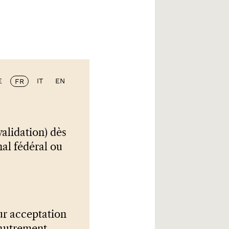
E
IT
EN
FR
validation) dès
nal fédéral ou
ur acceptation