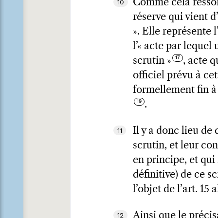
Comme cela ressort
10
réserve qui vient d
». Elle représente l
l’« acte par lequel 
scrutin »
, acte q
officiel prévu à cet
formellement fin à
.
Il y a donc lieu de 
11
scrutin, et leur co
en principe, et qui 
définitive) de ce sc
l’objet de l’art. 15 
Ainsi que le précis
12