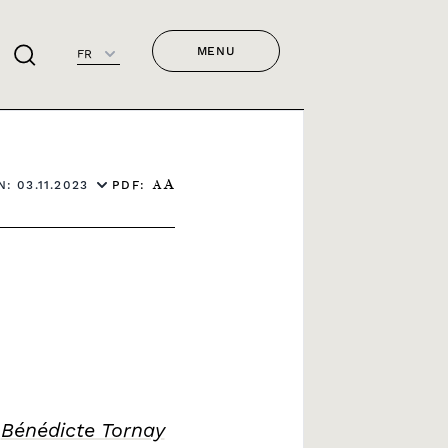
MENU
FR
PDF:
: 03.11.2023
A
A
/
Bénédicte Tornay