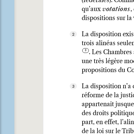
(fédérales). Comme 
qu’aux
votations
,
dispositions sur la
La disposition exis
2
trois alinéas seule
. Les Chambres a
une très légère mod
propositions du Co
La disposition n’a
3
réforme de la just
appartenait jusque
des droits politiq
part, en effet, l’ali
de la loi sur le Tr