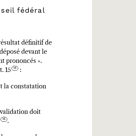
seil fédéral
ésultat définitif de
é déposé devant le
ont prononcés ».
. 15
:
st la constatation
 validation doit
.