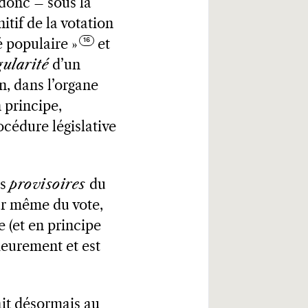
t donc – sous la
itif de la votation
té populaire »
et
gularité
d’un
n, dans l’organe
n principe,
cédure législative
ts
provisoires
du
our même du vote,
e (et en principe
rieurement et est
iait désormais au