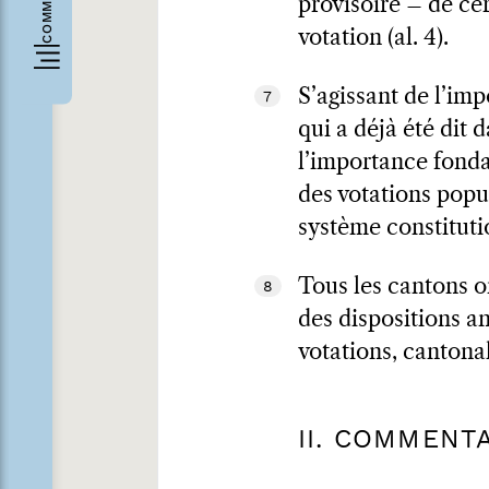
provisoire – de cer
votation (al. 4).
S’agissant de l’imp
7
qui a déjà été dit d
l’importance fonda
des votations popu
système constitutio
Tous les cantons o
8
des dispositions ana
votations, cantona
II. COMMENT