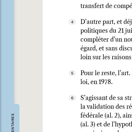
transfert de comp
D’autre part, et déj
4
politiques du 21 ju
compléter d’un nou
égard, et sans disc
loin sur les raison
Pour le reste, l’art
5
loi, en 1978.
S’agissant de sa st
6
la validation des ré
fédérale (al. 2), a
COMMENTAIRES
(al. 3) et de l’hyp