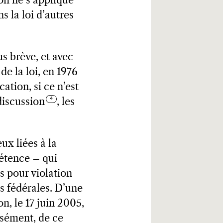
ion ne s’applique
s la loi d’autres
us brève, et avec
de la loi, en 1976
ation, si ce n’est
discussion
, les
ux liées à la
pétence – qui
s pour violation
s fédérales. D’une
n, le 17 juin 2005,
isément, de ce