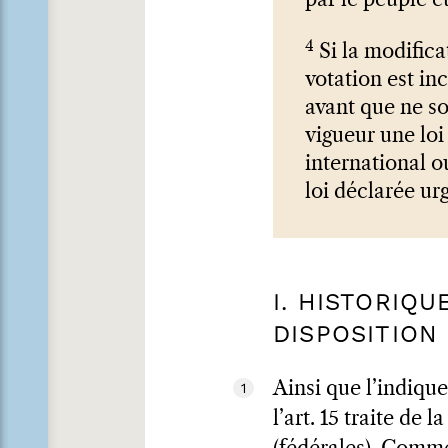
par le peuple e
4
Si la modifica
votation est in
avant que ne so
vigueur une loi
international 
loi déclarée ur
I. HISTORIQ
DISPOSITION
Ainsi que l’indique
1
l’art. 15 traite de 