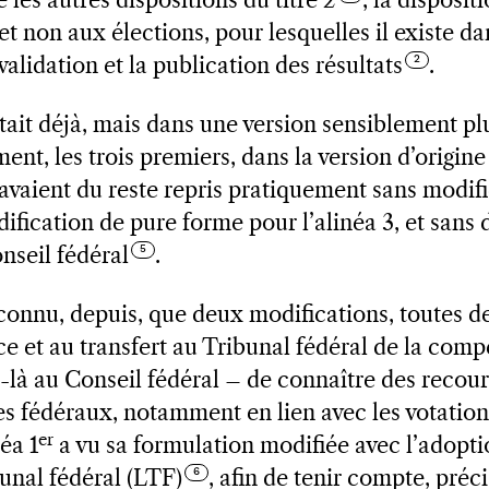
les autres dispositions du titre 2
, la disposit
 et non aux élections, pour lesquelles il existe dan
 validation et la publication des résultats
.
tait déjà, mais dans une version sensiblement pl
ment, les trois premiers, dans la version d’origine 
vaient du reste repris pratiquement sans modific
ification de pure forme pour l’alinéa 3, et sans 
nseil fédéral
.
 connu, depuis, que deux modifications, toutes de
ice et au transfert au Tribunal fédéral de la com
-là au Conseil fédéral – de connaître des recour
ues fédéraux, notamment en lien avec les votation
er
néa 1
a vu sa formulation modifiée avec l’adoptio
ibunal fédéral (LTF)
, afin de tenir compte, préc