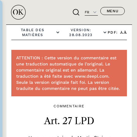
MENU
FR
TABLE DES
VERSION:
PDF:
A
A
MATIÈRES
28.08.2023
ATTENTION : Cette version du commentaire est
une traduction automatique de l’original. Le
commentaire original est en allemand. La
traduction a été faite avec www.deepl.com.
Seule la version originale fait foi. La version
traduite du commentaire ne peut pas être citée.
COMMENTAIRE
Art. 27 LPD