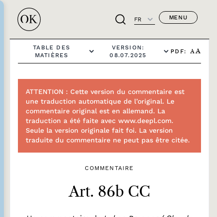
MENU
FR
TABLE DES
VERSION:
PDF:
A
A
MATIÈRES
08.07.2025
ATTENTION : Cette version du commentaire est
une traduction automatique de l’original. Le
commentaire original est en allemand. La
traduction a été faite avec www.deepl.com.
Seule la version originale fait foi. La version
traduite du commentaire ne peut pas être citée.
COMMENTAIRE
Art. 86b CC