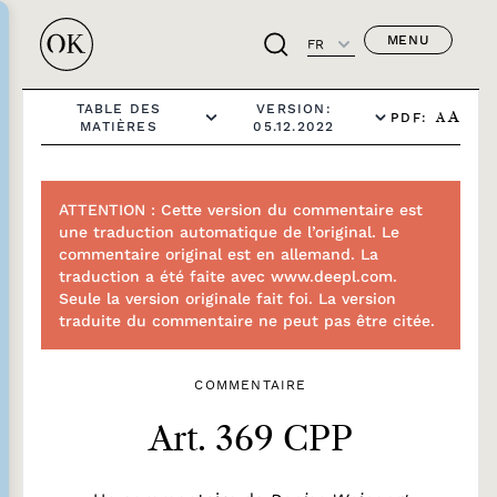
MENU
FR
TABLE DES
VERSION:
PDF:
A
A
MATIÈRES
05.12.2022
ATTENTION : Cette version du commentaire est
une traduction automatique de l’original. Le
commentaire original est en allemand. La
traduction a été faite avec www.deepl.com.
Seule la version originale fait foi. La version
traduite du commentaire ne peut pas être citée.
COMMENTAIRE
Art. 369 CPP