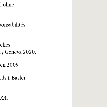
l ohne
ponsabilités
sches
el / Geneva 2020.
len 2009.
ds.), Basler
014.