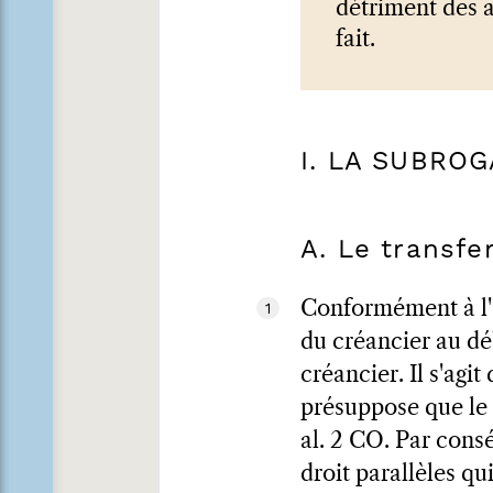
détriment des 
fait.
I. LA SUBRO
A. Le transfe
Conformément à l'a
1
du créancier au déb
créancier. Il s'agi
présuppose que le 
al. 2 CO. Par cons
droit parallèles qu