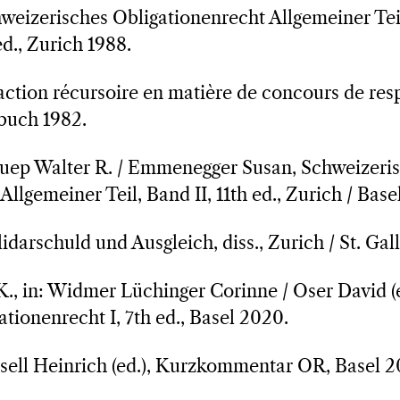
weizerisches Obligationenrecht Allgemeiner Tei
d., Zurich 1988.
ction récursoire en matière de concours de res
lebuch 1982.
luep Walter R. / Emmenegger Susan, Schweizeri
Allgemeiner Teil, Band II, 11th ed., Zurich / Bas
idarschuld und Ausgleich, diss., Zurich / St. Gal
., in: Widmer Lüchinger Corinne / Oser David (e
ionenrecht I, 7th ed., Basel 2020.
nsell Heinrich (ed.), Kurzkommentar OR, Basel 2