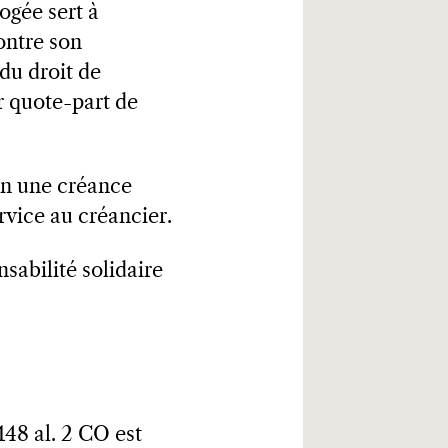
ogée sert à
contre son
du droit de
ur quote-part de
 en une créance
rvice au créancier.
sabilité solidaire
148 al. 2 CO est