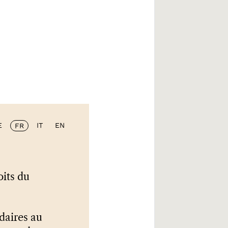
E
IT
EN
FR
oits du
idaires au