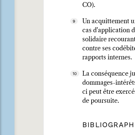
CO).
Un acquittement un
9
cas d'application d
solidaire recourant
contre ses codébite
rapports internes.
La conséquence jur
10
dommages-intérêts s
ci peut être exercé
de poursuite.
BIBLIOGRAPH