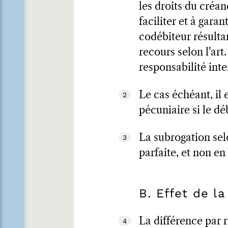
les droits du créan
faciliter et à gara
codébiteur résulta
recours selon l'art
responsabilité inte
Le cas échéant, il
2
pécuniaire si le dé
La subrogation selo
3
parfaite, et non en
B. Effet de l
La différence par r
4