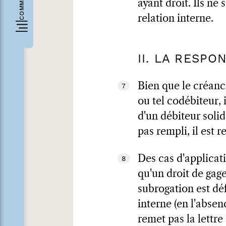
ayant droit. Ils ne
relation interne.
II. LA RESPO
Bien que le créanci
7
ou tel codébiteur, 
d'un débiteur solid
pas rempli, il es
Des cas d'applicati
8
qu'un droit de gage
subrogation est déf
interne (en l'absen
remet pas la lettre 