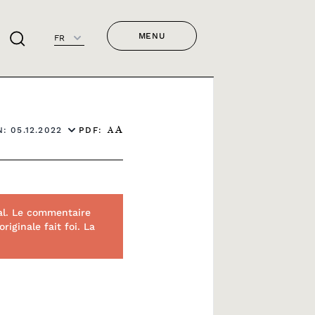
MENU
FR
PDF:
: 05.12.2022
A
A
al. Le commentaire
riginale fait foi. La