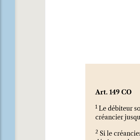
Art. 149 CO
1
Le débiteur so
créancier jus­q
2
Si le créancie