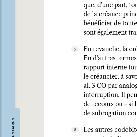
que, d'une part, to
de la créance princ
bénéficier de toutes
sont également tra
En revanche, la cré
5
En d'autres termes,
rapport interne to
le créancier, à sav
al. 3 CO par analog
interruption. Il pe
de recours ou - si 
de subrogation con
COMMENTAIRES
Les autres codébit
6