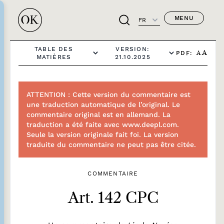
MENU
FR
TABLE DES
VERSION:
PDF:
A
A
MATIÈRES
21.10.2025
ATTENTION : Cette version du commentaire est
une traduction automatique de l’original. Le
commentaire original est en allemand. La
traduction a été faite avec www.deepl.com.
Seule la version originale fait foi. La version
traduite du commentaire ne peut pas être citée.
COMMENTAIRE
Art. 142 CPC