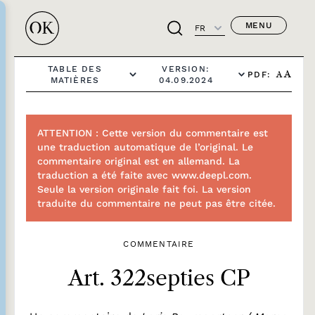
MENU
FR
TABLE DES
VERSION:
PDF:
A
A
MATIÈRES
04.09.2024
ATTENTION : Cette version du commentaire est
une traduction automatique de l’original. Le
commentaire original est en allemand. La
traduction a été faite avec www.deepl.com.
Seule la version originale fait foi. La version
traduite du commentaire ne peut pas être citée.
COMMENTAIRE
Art. 322septies CP