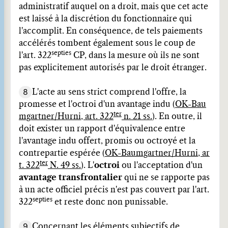
administratif auquel on a droit, mais que cet acte
est laissé à la discrétion du fonctionnaire qui
l'accomplit. En conséquence, de tels paiements
accélérés tombent également sous le coup de
septies
l'art. 322
CP, dans la mesure où ils ne sont
pas explicitement autorisés par le droit étranger.
8
L'acte au sens strict comprend l'offre, la
promesse et l'octroi d'un avantage indu (
OK-Bau
ter
mgartner/Hurni, art. 322
n. 21 ss.
). En outre, il
doit exister un rapport d'équivalence entre
l'avantage indu offert, promis ou octroyé et la
contrepartie espérée (
OK-Baumgartner/Hurni, ar
ter
t. 322
N. 49 ss.
). L'
octroi
ou l'acceptation d'un
avantage transfrontalier
qui ne se rapporte pas
à un acte officiel précis n'est pas couvert par l'art.
septies
322
et reste donc non punissable.
9
Concernant les éléments subjectifs de