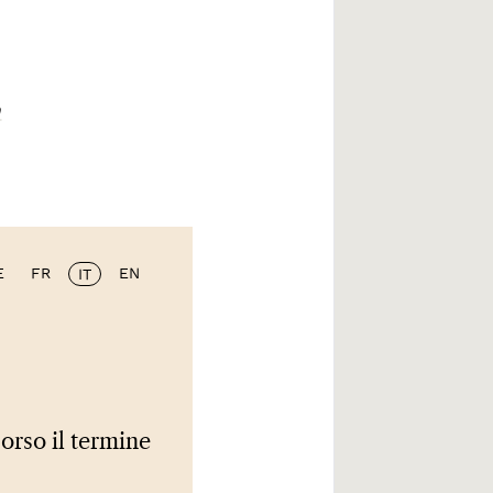
n
E
FR
EN
IT
corso il termine