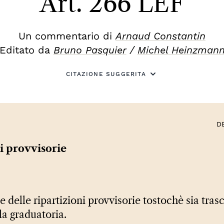
Art. 266 LEF
Un commentario di
Arnaud Constantin
Editato da
Bruno Pasquier
/
Michel Heinzman
CITAZIONE SUGGERITA
D
ni provvisorie
 delle ripartizioni provvisorie tostochè sia tras
a graduatoria.