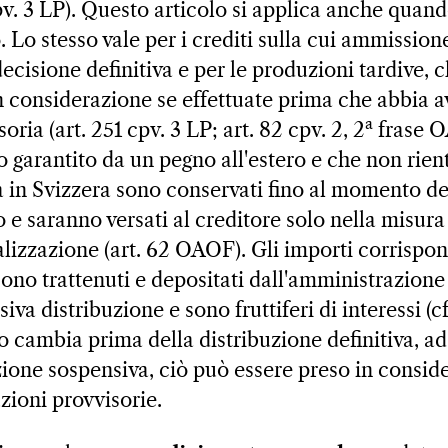
pv. 3 LP). Questo articolo si applica anche quan
o. Lo stesso vale per i crediti sulla cui ammission
ecisione definitiva e per le produzioni tardive,
considerazione se effettuate prima che abbia a
a
oria (art. 251 cpv. 3 LP; art. 82 cpv. 2, 2
frase O
to garantito da un pegno all'estero e che non rie
a in Svizzera sono conservati fino al momento de
o e saranno versati al creditore solo nella misura
alizzazione (art. 62 OAOF). Gli importi corrispon
ono trattenuti e depositati dall'amministrazione 
iva distribuzione e sono fruttiferi di interessi (cf
to cambia prima della distribuzione definitiva, a
zione sospensiva, ciò può essere preso in consid
zioni provvisorie.