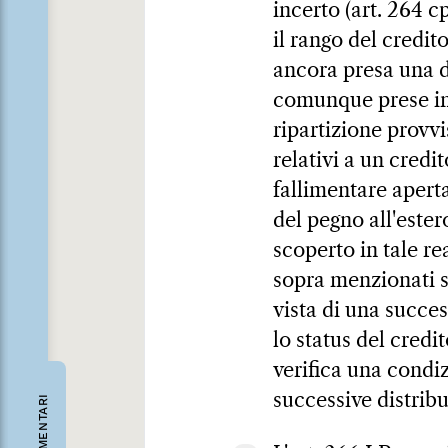
incerto (art. 264 c
il rango del credit
ancora presa una d
comunque prese in 
ripartizione provvis
relativi a un credi
fallimentare apert
del pegno all'ester
scoperto in tale re
sopra menzionati s
vista di una success
lo status del credi
verifica una condi
successive distribu
COMMENTARI