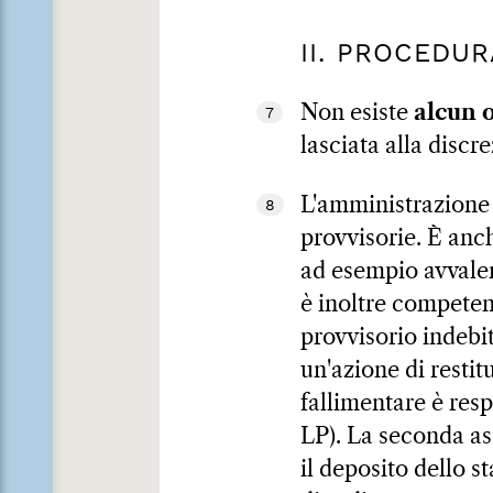
II. PROCEDU
Non esiste
alcun 
7
lasciata alla disc
L'amministrazione 
8
provvisorie. È anc
ad esempio avvalen
è inoltre competen
provvisorio indebit
un'azione di resti
fallimentare è res
LP). La seconda as
il deposito dello s