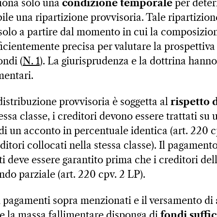
ziona solo una
condizione
temporale
per deter
le una ripartizione provvisoria. Tale ripartizio
solo a partire dal momento in cui la composizion
ficientemente precisa per valutare la prospettiva
ondi (
N. 1
). La giurisprudenza e la dottrina hann
mentari.
distribuzione provvisoria è soggetta al
rispetto d
essa classe, i creditori devono essere trattati su 
i un acconto in percentuale identica (art. 220 c
editori collocati nella stessa classe). Il pagamen
ati deve essere garantito prima che i creditori del
do parziale (art. 220 cpv. 2 LP).
i pagamenti sopra menzionati e il versamento di
 la massa fallimentare disponga di
fondi suffic