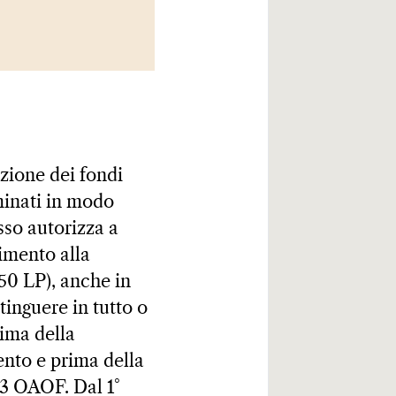
izione dei fondi
minati in modo
sso autorizza a
limento alla
250 LP), anche in
tinguere in tutto o
ima della
ento e prima della
 83 OAOF. Dal 1°