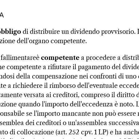
RA
obbligo
di distribuire un dividendo provvisorio. 
rezione dell'organo competente.
fallimentare
è
competente
a procedere a distri
he competente a rifiutare il pagamento del divid
dosi della compensazione nei confronti di uno d
te a richiedere il rimborso dell'eventuale ecced
amente versata ai creditori, compreso il diritto d
tuzione quando l'importo dell'eccedenza è noto.
ponsabile se l'importo mancante non può essere r
semblea dei creditori o un'assemblea successiv
tato di collocazione (art. 252 cpv. 1 LP) e ha anch