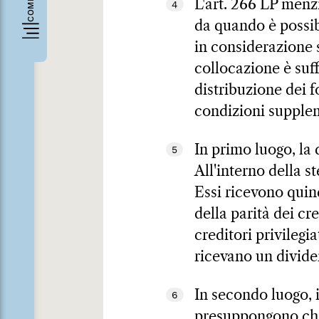
L'art. 266 LP men
4
da quando è possibi
in considerazione 
collocazione è suf
distribuzione dei f
condizioni supple
In primo luogo, la 
5
All'interno della st
Essi ricevono quind
della parità dei cr
creditori privilegi
ricevano un dividen
In secondo luogo, 
6
presuppongono che