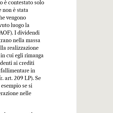
do è contestato solo
e non è stata
 che vengono
vuto luogo la
AOF). I dividendi
ntrano nella massa
lla realizzazione
 in cui egli rimanga
denti ai crediti
fallimentare in
r. art. 209 LP). Se
d esempio se si
erazione nelle