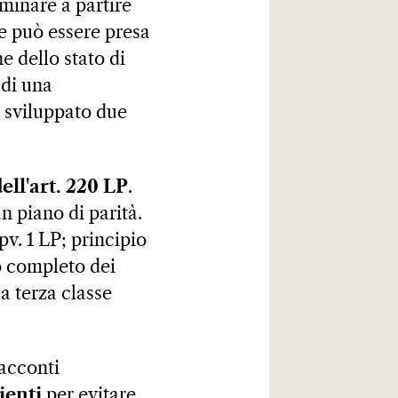
minare a partire
ne può essere presa
e dello stato di
 di una
o sviluppato due
ell'art. 220 LP
.
un piano di parità.
pv. 1 LP; principio
to completo dei
la terza classe
 acconti
ienti
per evitare