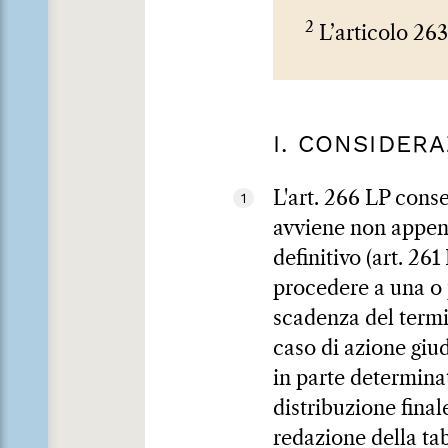
2
L’articolo 263
I. CONSIDER
L'art. 266 LP conse
1
avviene non appena
definitivo (art. 26
procedere a una o p
scadenza del termin
caso di azione giud
in parte determina
distribuzione final
redazione della tab