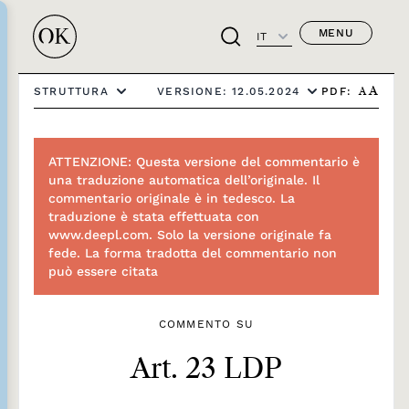
MENU
IT
PDF:
STRUTTURA
VERSIONE: 12.05.2024
A
A
ATTENZIONE: Questa versione del commentario è
una traduzione automatica dell’originale. Il
commentario originale è in tedesco. La
traduzione è stata effettuata con
www.deepl.com. Solo la versione originale fa
fede. La forma tradotta del commentario non
può essere citata
COMMENTO SU
Art. 23 LDP