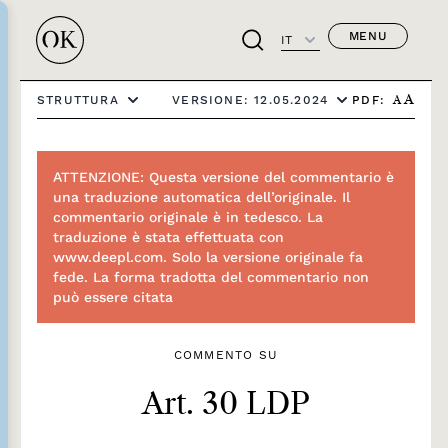
MENU
IT
PDF:
STRUTTURA
VERSIONE: 12.05.2024
A
A
ATTENZIONE: Questa versione del commentario è
una traduzione automatica dell’originale. Il
commentario originale è in tedesco. La
traduzione è stata effettuata con
www.deepl.com. Solo la versione originale fa
fede. La forma tradotta del commentario non
può essere citata
COMMENTO SU
Art. 30 LDP