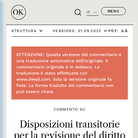
MENU
IT
PDF:
STRUTTURA
VERSIONE: 01.09.2023
A
A
ATTENZIONE: Questa versione del commentario è
una traduzione automatica dell’originale. Il
commentario originale è in tedesco. La
traduzione è stata effettuata con
www.deepl.com. Solo la versione originale fa
fede. La forma tradotta del commentario non
può essere citata
COMMENTO SU
Disposizioni transitorie
per la revisione del diritto