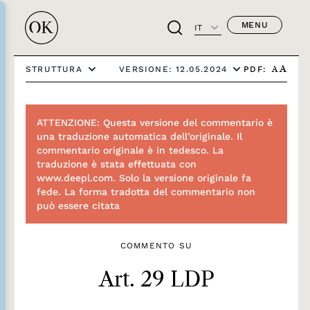
MENU
IT
PDF:
STRUTTURA
VERSIONE: 12.05.2024
A
A
ATTENZIONE: Questa versione del commentario è
una traduzione automatica dell’originale. Il
commentario originale è in tedesco. La
traduzione è stata effettuata con
www.deepl.com. Solo la versione originale fa
fede. La forma tradotta del commentario non
può essere citata
COMMENTO SU
Art. 29 LDP