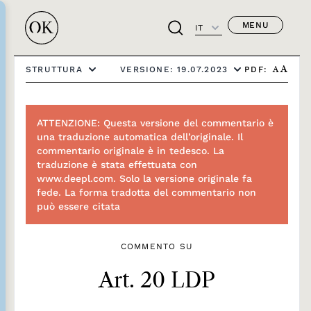
MENU
IT
PDF:
STRUTTURA
VERSIONE: 19.07.2023
A
A
ATTENZIONE: Questa versione del commentario è
una traduzione automatica dell’originale. Il
commentario originale è in tedesco. La
traduzione è stata effettuata con
www.deepl.com. Solo la versione originale fa
fede. La forma tradotta del commentario non
può essere citata
COMMENTO SU
Art. 20 LDP