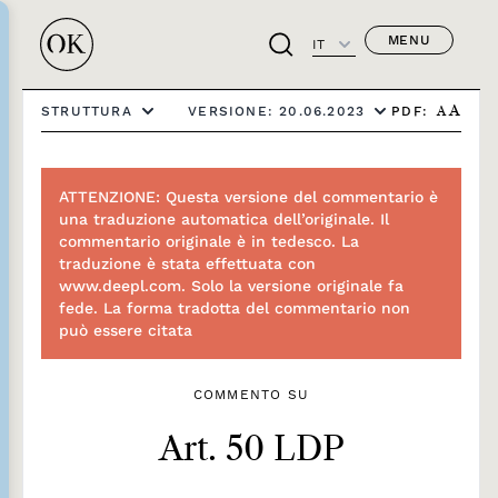
MENU
IT
PDF:
STRUTTURA
VERSIONE: 20.06.2023
A
A
ATTENZIONE: Questa versione del commentario è
una traduzione automatica dell’originale. Il
commentario originale è in tedesco. La
traduzione è stata effettuata con
www.deepl.com. Solo la versione originale fa
fede. La forma tradotta del commentario non
può essere citata
COMMENTO SU
Art. 50 LDP