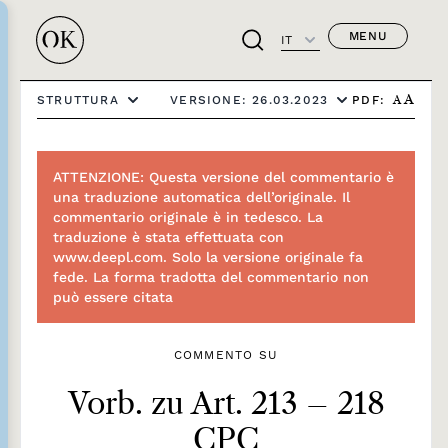
MENU
IT
PDF:
STRUTTURA
VERSIONE: 26.03.2023
A
A
ATTENZIONE: Questa versione del commentario è
una traduzione automatica dell’originale. Il
commentario originale è in tedesco. La
traduzione è stata effettuata con
www.deepl.com. Solo la versione originale fa
fede. La forma tradotta del commentario non
può essere citata
COMMENTO SU
Vorb. zu Art. 213 – 218
CPC