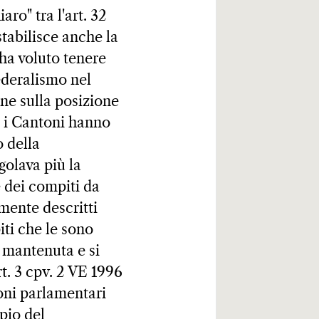
ro" tra l'art. 32
stabilisce anche la
 ha voluto tenere
federalismo nel
ne sulla posizione
e i Cantoni hanno
o della
golava più la
 dei compiti da
mente descritti
iti che le sono
a mantenuta e si
rt. 3 cpv. 2 VE 1996
zioni parlamentari
pio del