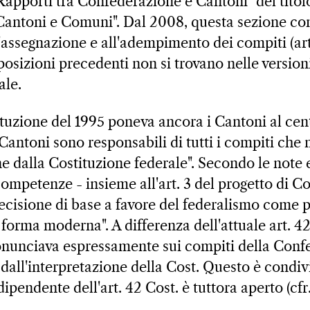
"Rapporti tra Confederazione e Cantoni" del titol
Cantoni e Comuni". Dal 2008, questa sezione c
ll'assegnazione e all'adempimento dei compiti (art
posizioni precedenti non si trovano nelle version
ale.
ituzione del 1995 poneva ancora i Cantoni al cent
 "I Cantoni sono responsabili di tutti i compiti ch
e dalla Costituzione federale". Secondo le note e
competenze - insieme all'art. 3 del progetto di C
decisione di base a favore del federalismo come p
forma moderna". A differenza dell'attuale art. 42 
onunciava espressamente sui compiti della Conf
 dall'interpretazione della Cost. Questo è condiv
ndipendente dell'art. 42 Cost. è tuttora aperto (cfr. 