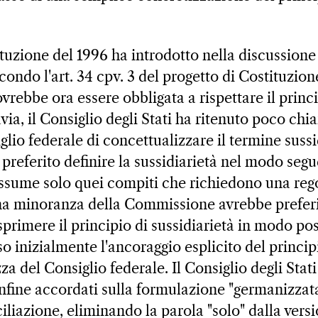
ituzione del 1996 ha introdotto nella discussione
econdo l'art. 34 cpv. 3 del progetto di Costituzion
rebbe ora essere obbligata a rispettare il princi
avia, il Consiglio degli Stati ha ritenuto poco chi
lio federale di concettualizzare il termine sussid
preferito definire la sussidiarietà nel modo segu
ssume solo quei compiti che richiedono una re
na minoranza della Commissione avrebbe preferi
sprimere il principio di sussidiarietà in modo pos
o inizialmente l'ancoraggio esplicito del principi
za del Consiglio federale. Il Consiglio degli Stati
infine accordati sulla formulazione "germanizzata
liazione, eliminando la parola "solo" dalla versi