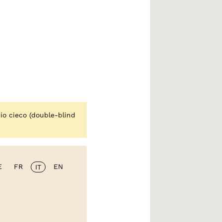
io cieco (double-blind
E
FR
EN
IT