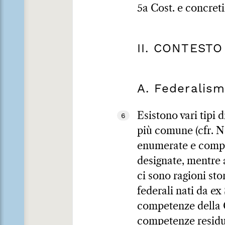
5a Cost. e concreti
II. CONTESTO
A. Federalism
Esistono vari tipi 
6
più comune (cfr. N
enumerate e compet
designate, mentre a
ci sono ragioni sto
federali nati da ex
competenze della C
competenze residue