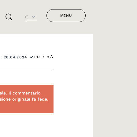
MENU
IT
PDF:
: 28.04.2024
A
A
ale. Il commentario
ione originale fa fede.