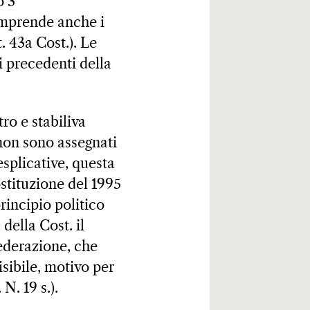
o 3
omprende anche i
. 43a Cost.). Le
i precedenti della
ro e stabiliva
e non sono assegnati
splicative, questa
ostituzione del 1995
rincipio politico
della Cost. il
ederazione, che
isibile, motivo per
N. 19 s.).