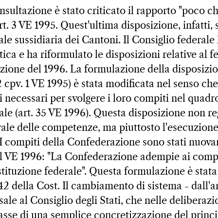
sultazione è stato criticato il rapporto "poco chia
art. 3 VE 1995. Quest'ultima disposizione, infatti, 
e sussidiaria dei Cantoni. Il Consiglio federale
tica e ha riformulato le disposizioni relative al 
uzione del 1996. La formulazione della disposizio
2 cpv. 1 VE 1995) è stata modificata nel senso ch
ani necessari per svolgere i loro compiti nel quadr
ale (art. 35 VE 1996). Questa disposizione non re
rale delle competenze, ma piuttosto l'esecuzione
 I compiti della Confederazione sono stati nuova
 del VE 1996: "La Confederazione adempie ai comp
stituzione federale". Questa formulazione è stat
. 42 della Cost. Il cambiamento di sistema - dall'a
risale al Consiglio degli Stati, che nelle delibera
tasse di una semplice concretizzazione del princi