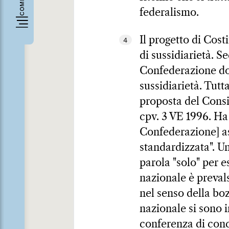
federalismo.
Il progetto di Cost
4
di sussidiarietà. S
Confederazione dov
sussidiarietà. Tutt
proposta del Consig
cpv. 3 VE 1996. Ha 
Confederazione] a
standardizzata". U
parola "solo" per e
nazionale è prevals
nel senso della boz
nazionale si sono 
conferenza di conci