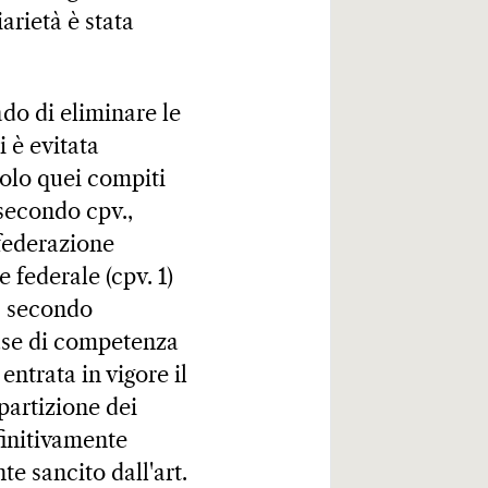
arietà è stata
ado di eliminare le
i è evitata
solo quei compiti
secondo cpv.,
nfederazione
 federale (cpv. 1)
a, secondo
base di competenza
entrata in vigore il
partizione dei
finitivamente
te sancito dall'art.