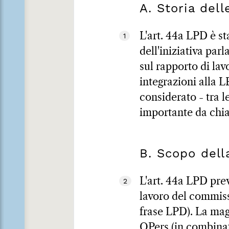
A. Storia dell
L'art. 44a LPD è s
1
dell'iniziativa par
sul rapporto di la
integrazioni alla L
considerato - tra l
importante da chiar
B. Scopo del
L'art. 44a LPD prev
2
lavoro del commissa
frase LPD). La magg
OPers (in combinato