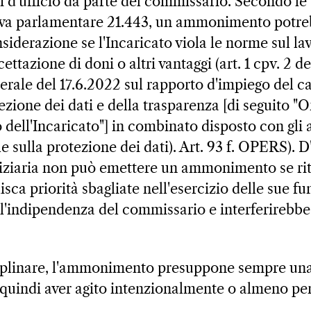
i d'ufficio da parte del commissario. Secondo le 
tiva parlamentare 21.443, un ammonimento potre
nsiderazione se l'Incaricato viola le norme sul l
cettazione di doni o altri vantaggi (art. 1 cpv. 2 
erale del 17.6.2022 sul rapporto d'impiego del ca
ezione dei dati e della trasparenza [di seguito "
dell'Incaricato"] in combinato disposto con gli ar
e sulla protezione dei dati). Art. 93 f. OPERS). D'
ziaria non può emettere un ammonimento se riti
sca priorità sbagliate nell'esercizio delle sue f
l'indipendenza del commissario e interferirebbe 
plinare, l'ammonimento presuppone sempre una 
uindi aver agito intenzionalmente o almeno per