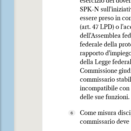
esercizio dei dover
SPK-N sull'inizia
essere preso in co
(art. 47 LPD) o l'ac
dell'Assemblea fed
federale della prot
rapporto d'impiego 
della Legge federal
Commissione giudi
commissario stabili
incompatibile con 
delle sue funzioni.
Come misura disci
6
commissario deve q