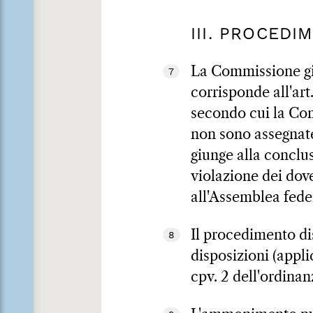
III. PROCEDI
La Commissione giu
7
corrisponde all'art
secondo cui la Com
non sono assegnate
giunge alla conclu
violazione dei dover
all'Assemblea fede
Il procedimento di
8
disposizioni (applic
cpv. 2 dell'ordinan