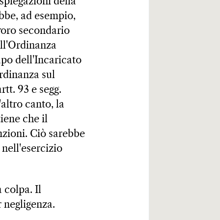
spiegazioni della
bbe, ad esempio,
avoro secondario
dell'Ordinanza
po dell'Incaricato
Ordinanza sul
tt. 93 e segg.
altro canto, la
ene che il
unzioni. Ciò sarebbe
nell'esercizio
colpa. Il
 negligenza.