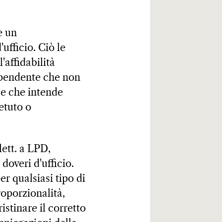
e un
ufficio. Ciò le
'affidabilità
dipendente che non
 e che intende
etuto o
lett. a LPD,
overi d'ufficio.
 qualsiasi tipo di
roporzionalità,
stinare il corretto