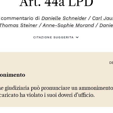
Art. 44a LPD
 commentario di
Danielle Schneider
/
Carl Jau
Thomas Steiner
/
Anne-Sophie Morand
/
Danie
CITAZIONE SUGGERITA
D
nimento
e giudiziaria può pronunciare un ammonimento
caricato ha violato i suoi doveri d’ufficio.