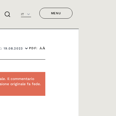
MENU
IT
PDF:
: 19.08.2023
A
A
ale. Il commentario
ione originale fa fede.