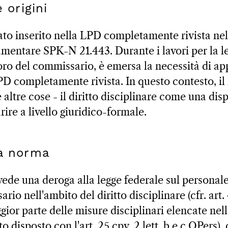
e origini
tato inserito nella LPD completamente rivista ne
lamentare SPK-N 21.443. Durante i lavori per la l
voro del commissario, è emersa la necessità di ap
PD completamente rivista. In questo contesto, il 
e altre cose - il diritto disciplinare come una dis
ire a livello giuridico-formale.
la norma
ede una deroga alla legge federale sul personale
rio nell'ambito del diritto disciplinare (cfr. art.
ior parte delle misure disciplinari elencate nell'
 disposto con l'art. 25 cpv. 2 lett. b e c OPers)