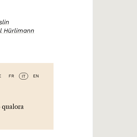
slin
l Hürlimann
E
FR
EN
IT
 qualora