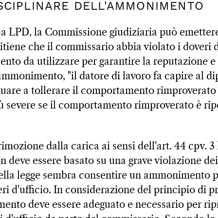
DISCIPLINARE DELL'AMMONIMENTO
 44a LPD, la Commissione giudiziaria può emetter
ene che il commissario abbia violato i doveri d'
nto da utilizzare per garantire la reputazione e l
ammonimento, "il datore di lavoro fa capire al 
nuare a tollerare il comportamento rimproverato
ù severe se il comportamento rimproverato è rip
imozione dalla carica ai sensi dell'art. 44 cpv. 3 
deve essere basato su una grave violazione dei d
lla legge sembra consentire un ammonimento per
ri d'ufficio. In considerazione del principio di p
mento deve essere adeguato e necessario per ripri