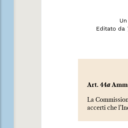
Un
Editato da
Art. 44
a
Ammo
La Commission
accerti che l’In