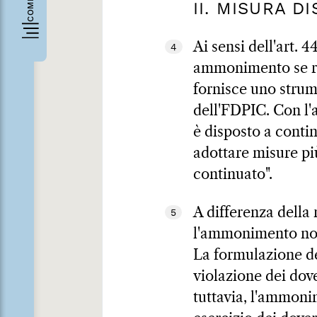
II. MISURA 
Ai sensi dell'art.
4
ammonimento se riti
fornisce uno strume
dell'FDPIC. Con l'
è disposto a conti
adottare misure pi
continuato".
A differenza della r
5
l'ammonimento non 
La formulazione de
violazione dei dove
tuttavia, l'ammoni