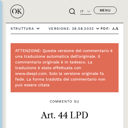
MENU
IT
PDF:
STRUTTURA
VERSIONE: 28.08.2023
A
A
ATTENZIONE: Questa versione del commentario è
una traduzione automatica dell’originale. Il
commentario originale è in tedesco. La
traduzione è stata effettuata con
www.deepl.com. Solo la versione originale fa
fede. La forma tradotta del commentario non
può essere citata
COMMENTO SU
Art. 44 LPD